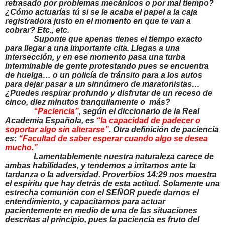
retrasado por problemas mecánicos o por mal tiempo?
¿Cómo actuarías tú si se le acaba el papel a la caja
registradora justo en el momento en que te van a
cobrar? Etc., etc.
Suponte que apenas tienes el tiempo exacto
para llegar a una importante cita. Llegas a una
intersección, y en ese momento pasa una turba
interminable de gente protestando pues se encuentra
de huelga… o un policía de tránsito para a los autos
para dejar pasar a un sinnúmero de maratonistas…
¿Puedes respirar profundo y disfrutar de un receso de
cinco, diez minutos tranquilamente o más?
“Paciencia”
, según el diccionario de
la Real
Academia
Española, es
“la capacidad de padecer o
soportar algo sin alterarse”
. Otra definición de paciencia
es:
“Facultad de saber esperar cuando algo se desea
mucho.”
Lamentablemente nuestra naturaleza carece de
ambas habilidades, y tendemos a irritarnos ante la
tardanza o la adversidad. Proverbios 14:29 nos muestra
el espíritu que hay detrás de esta actitud. Solamente una
estrecha comunión con el SEÑOR puede darnos el
entendimiento, y capacitarnos para actuar
pacientemente en medio de una de las situaciones
descritas al principio, pues la paciencia es fruto del