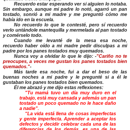
Recuerdo estar esperando ver si alguien lo notaba.
Sin embargo, aunque mi padre lo notó, agarró un pan
tostado, sonrió a mi madre y me preguntó cómo me
había ido en la escuela.
No recuerdo lo que le contesté, pero sí recuerdo
verlo untándole mantequilla y mermelada al pan tostado
y comérselo todo.
Cuando me levanté de la mesa esa noche,
recuerdo haber oído a mi madre pedir disculpas a mi
padre por los panes tostados muy quemados.
Nunca voy a olvidar lo que le dijo: -
"Cariño no te
preocupes, a veces me gustan los panes tostados bien
quemados."
-
Más tarde esa noche, fui a dar el beso de las
buenas noches a mi padre y le pregunté si a él le
gustaban los panes tostados bien quemados.
Él me abrazó y me dijo estas reflexiones:
"Tu mamá tuvo un día muy duro en el
trabajo, está muy cansada y además un pan
tostado un poco quemado no le hace daño
a nadie".
“La vida está llena de cosas imperfectas
y gente imperfecta. Aprender a aceptar los
defectos y decidir celebrar cada una de las
diferencias de los demás, es una de las