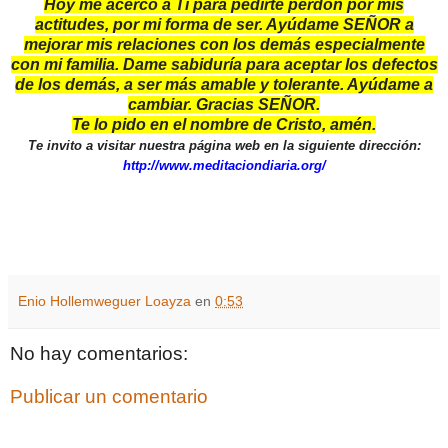
Hoy me acerco a Tí para pedirte perdón por mis
actitudes, por mi forma de ser. Ayúdame SEÑOR a
mejorar mis relaciones con los demás especialmente
con mi familia. Dame sabiduría para aceptar los defectos
de los demás, a ser más amable y tolerante. Ayúdame a
cambiar. Gracias SEÑOR.
Te lo pido en el nombre de Cristo, amén.
Te invito a visitar nuestra página web en la siguiente dirección:
http://www.meditaciondiaria.org/
Enio Hollemweguer Loayza
en
0:53
No hay comentarios:
Publicar un comentario