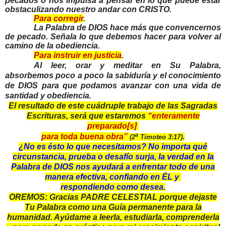
pecados o nos impulsa a pensar en lo que puede estar
obstaculizando nuestro andar con CRISTO.
Para corregir
.
La Palabra de DIOS hace más que convencernos
de pecado. Señala lo que debemos hacer para volver al
camino de la obediencia.
Para instruir en justicia
.
Al leer, orar y meditar en Su Palabra,
absorbemos poco a poco la sabiduría y el conocimiento
de DIOS para que podamos avanzar con una vida de
santidad y obediencia.
El resultado de este cuádruple trabajo de las Sagradas
Escrituras, será que estaremos
“enteramente
preparado[s]
a
para toda buena obra”
.
(2
Timoteo 3:17)
¿No es ésto lo que necesitamos? No importa qué
circunstancia, prueba o desafío surja, la verdad en la
Palabra de DIOS nos ayudará a enfrentar todo de una
manera efectiva, confiando en ÉL y
respondiendo como desea.
OREMOS: Gracias PADRE CELESTIAL porque dejaste
Tu Palabra como una Guía permanente para la
humanidad. Ayúdame a leerla, estudiarla, comprenderla