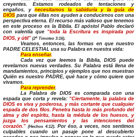
creyentes. Estamos rodeados de tentaciones y
engaños, y
necesitamos la sabiduría y la guía de
DIOS
para que éllas nos ayuden a conducirnos con una
perspectiva eterna. El recurso más valioso que tenemos
en este proceso es la Biblia. El apóstol Pablo declaró
con valentía que
“toda la Escritura es inspirada por
a
DIOS, y útil”
.
(2
Timoteo 3:16)
Veamos, entonces, las formas en que nuestro
PADRE CELESTIAL usa su Palabra en nuestra vida:
Para enseñar
.
Cada vez que leemos la Biblia, DIOS puede
revelarnos nuevas verdades. Su Palabra está llena de
mandamientos, principios y ejemplos que nos muestran
Quién es nuestro PADRE, qué hace y cómo quiere que
vivamos.
Para reprender
.
La Palabra de DIOS es comparada con una
espada que corta y revela:
“
Ciertamente, la palabra de
DIOS es viva y poderosa, y más cortante que cualquier
espada de dos filos. Penetra hasta lo más profundo del
alma y del espíritu, hasta la médula de los huesos, y
juzga los pensamientos y las intenciones del
corazón.”
. Por éso, a veces, nos sentimos
(Hechos 4:12)
culpables cuando un pasaje pone al descubierto