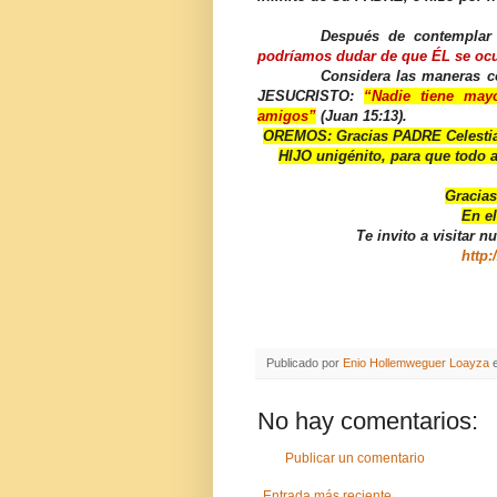
Después de contemplar
podríamos dudar de que ÉL se ocu
Considera las maneras c
JESUCRISTO:
“Nadie tiene ma
amigos”
(Juan 15:13).
OREMOS: Gracias PADRE Celestial
HIJO unigénito, para que todo a
Gracias
En e
Te invito a visitar n
http:
Publicado por
Enio Hollemweguer Loayza
No hay comentarios:
Publicar un comentario
Entrada más reciente