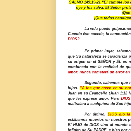
SALMO 145:19-21 “
Él cumple los 
oye y los salva. El Señor prot
¡Que 
¡Que todos bendigan
La vida puede golpearnos
Cuando éso sucede, la conmoción
DIOS?
En primer lugar, sabemo
que Su naturaleza se caracteriza p
su origen en el SEÑOR y ÉL es n
combinada con la realidad de qu
amor: nunca cometerá un error en
Segundo, sabemos que n
hijos.
“A los que creen en su nom
Juan en su Evangelio
(Juan 1:12 N
que les exprese amor. Pero
DIOS 
maltratara a cualquiera de Sus hijo
Por último,
DIOS dio la
estábamos muertos en nuestros pe
El HIJO de DIOS vino al mundo c
infinito de Su PADRE, e hizo por 