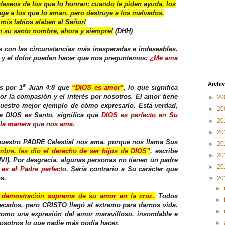
deseos de los que lo honran; cuando le piden ayuda, los
ege a los que lo aman, pero destruye a los malvados.
mis labios alaben al Señor!
 su santo nombre, ahora y siempre!
(DHH)
 con las circunstancias más inesperadas e indeseables.
 y el dolor pueden hacer que nos preguntemos:
¿Me ama
Archiv
a
s por 1
Juan 4:8 que
“DIOS es amor”
, lo que significa
or la compasión y el interés por nosotros. El amor tiene
►
20
uestro mejor ejemplo de cómo expresarlo. Esta verdad,
►
20
e DIOS es Santo, significa que
DIOS es perfecto en Su
►
20
 la manera que nos ama.
►
20
uestro PADRE Celestial nos ama, porque nos llama Sus
►
20
bre, les dio el derecho de ser hijos de DIOS”
, escribe
►
20
VI)
. Por desgracia, algunas personas no tienen un padre
►
20
es el Padre perfecto.
Sería contrario a Su carácter que
s.
▼
20
►
 demostración suprema de su amor en la cruz.
Todos
►
cados, pero CRISTO llegó al extremo para darnos vida.
►
omo una expresión del amor maravilloso, insondable e
►
nosotros lo que nadie más podía hacer.