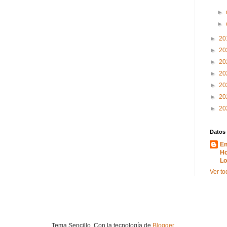
►
►
►
20
►
20
►
20
►
20
►
20
►
20
►
20
Datos
En
Ho
Lo
Ver to
Tema Sencillo. Con la tecnología de
Blogger
.