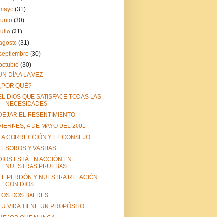
mayo
(31)
junio
(30)
julio
(31)
agosto
(31)
septiembre
(30)
octubre
(30)
UN DÍA A LA VEZ
¿POR QUÉ?
EL DIOS QUE SATISFACE TODAS LAS
NECESIDADES
DEJAR EL RESENTIMIENTO
VIERNES, 4 DE MAYO DEL 2001
LA CORRECCIÓN Y EL CONSEJO
TESOROS Y VASIJAS
DIOS ESTÁ EN ACCIÓN EN
NUESTRAS PRUEBAS
EL PERDÓN Y NUESTRA RELACIÓN
CON DIOS
LOS DOS BALDES
TU VIDA TIENE UN PROPÓSITO