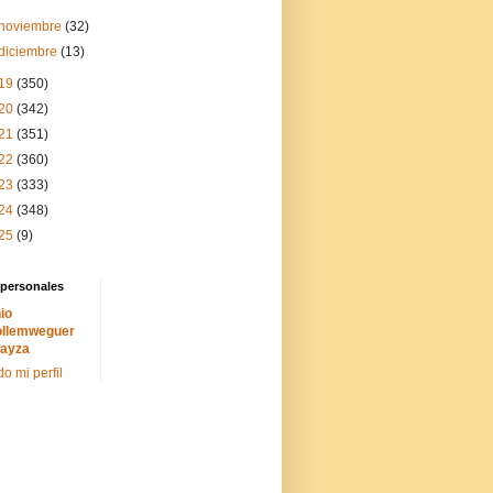
noviembre
(32)
diciembre
(13)
19
(350)
20
(342)
21
(351)
22
(360)
23
(333)
24
(348)
25
(9)
 personales
io
llemweguer
ayza
do mi perfil