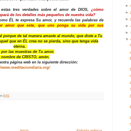
►
 estas tres verdades sobre el amor de DIOS,
¿cómo
►
pará de los detalles más pequeños de nuestra vida?
►
omo ÉL te expresa Su amor, y recuerda las palabras de
yor amor que este, que uno ponga su vida por sus
►
►
 porque de tal manera amaste al mundo, que diste a Tu
▼
quel que en ÉL crea no se pierda, sino que tenga vida
eterna.
 por las muestras de Tu amor.
l nombre de CRISTO, amén.
uestra página web en la siguiente dirección:
//www.meditaciondiaria.org/
en
0:01
Inicio
Entrada antigua