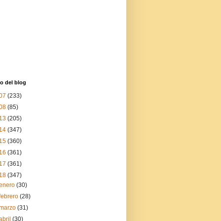
o del blog
07
(233)
08
(85)
13
(205)
14
(347)
15
(360)
16
(361)
17
(361)
18
(347)
enero
(30)
febrero
(28)
marzo
(31)
abril
(30)