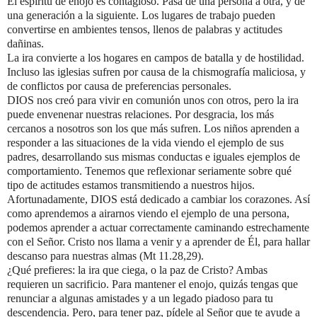
El
espíritu
de
enojo
es
contagioso. Pasa
de
una
persona
a
otra, y de
una
generación
a la
siguiente.
Los lugares
de
trabajo
pueden
convertirse
en
ambientes
tensos,
llenos
de
palabras
y
actitudes
dañinas.
La ira convierte
a
los
hogares
en
campos
de
batalla
y de
hostilidad.
Incluso
las
iglesias
sufren
por
causa
de la chismografía
maliciosa, y
de
conflictos
por
causa
de
preferencias
personales.
DIOS
n
os
creó
para
vivir
en
comunión
unos
con
otros, pero
la
ira
puede
envenenar
nuestras
relaciones. Por desgracia, los
más
cercanos
a
nosotros
son
los
que
más
sufren. Los
niños
aprenden
a
responder a las situaciones
de la
vida
viendo
el
ejemplo
de
sus
padres,
desarrollando
sus
mismas
conductas
e
iguales ejemplos
de
comportamiento. Tenemos
que
reflexionar
seriamente
sobre
qué
tipo
de
actitudes
estamos transmitiendo
a
nuestros
hijos.
Afortunadamente,
DIOS
está
dedicado
a
cambiar
los
corazones. Así
como
aprendemos
a
airarnos
viendo
el ejemplo
de
una
persona,
podemos
aprender
a
actuar
correctamente
caminando
estrechamente
con el Señor. Cristo
nos llama a
venir
y a
aprender
de
Él,
para
hallar
descanso
para
nuestras
almas
(
Mt 11.28,29
).
¿Qué
prefieres: la
ira
que
ciega, o
la
paz
de
Cristo?
Ambas
requieren
un
sacrificio.
Para
mantener
el enojo,
quizás
tengas
que
renunciar
a
algunas
amistades
y a
un
legado
piadoso
para
t
u
descendencia.
Pero, para
tener
paz,
pídele
al
Señor
que
te
ayude
a