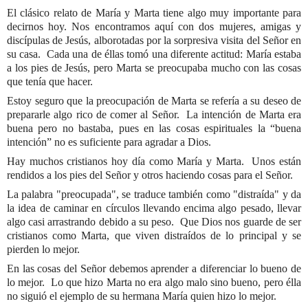
El clásico relato de María y Marta tiene algo muy importante para
decirnos hoy. Nos encontramos aquí con dos mujeres, amigas y
discípulas de Jesús, alborotadas por la sorpresiva visita del Señor en
su casa.
Cada una de éllas tomó una diferente actitud: María estaba
a los pies de Jesús, pero Marta se preocupaba mucho con las cosas
que tenía que hacer.
Estoy seguro que la preocupación de Marta se refería a su deseo de
prepararle algo rico de comer al Señor.
La intención de Marta era
buena pero no bastaba, pues en las cosas espirituales la “buena
intención” no es suficiente para agradar a Dios.
Hay muchos cristianos hoy día como María y Marta.
Unos están
rendidos a los pies del Señor y otros haciendo cosas para el Señor.
La palabra "preocupada", se traduce también como "distraída" y da
la idea de caminar en círculos llevando encima algo pesado, llevar
algo casi arrastrando debido a su peso.
Que Dios nos guarde de ser
cristianos como Marta, que viven distraídos de lo principal y se
pierden lo mejor.
En las cosas del Señor debemos aprender a diferenciar lo bueno de
lo mejor.
Lo que hizo Marta no era algo malo sino bueno, pero élla
no siguió el ejemplo de su hermana María quien hizo lo mejor.