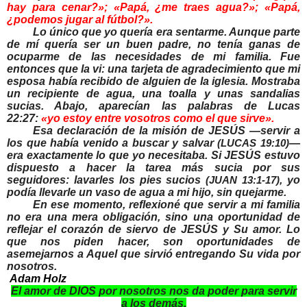
hay para cenar?»; «Papá, ¿me traes agua?»; «Papá,
¿podemos jugar al fútbol?».
Lo único que yo quería era sentarme. Aunque parte
de mí quería ser un buen padre, no tenía ganas de
ocuparme de las necesidades de mi familia. Fue
entonces que la vi: una tarjeta de agradecimiento que mi
esposa había recibido de alguien de la iglesia. Mostraba
un recipiente de agua, una toalla y unas sandalias
sucias. Abajo, aparecían las palabras de Lucas
22:27:
«yo estoy entre vosotros como el que sirve».
Esa declaración de la misión de JESÚS —servir a
los que había venido a buscar y salvar
—
(LUCAS 19:10)
era exactamente lo que yo necesitaba. Si JESÚS estuvo
dispuesto a hacer la tarea más sucia por sus
seguidores: lavarles los pies sucios
, yo
(JUAN 13:1-17)
podía llevarle un vaso de agua a mi hijo, sin quejarme.
En ese momento, reflexioné que servir a mi familia
no era una mera obligación, sino una oportunidad de
reflejar el corazón de siervo de JESÚS y Su amor. Lo
que nos piden hacer, son oportunidades de
asemejarnos a Aquel que sirvió entregando Su vida por
nosotros.
Adam Holz
El amor de DIOS por nosotros nos da poder para servir
a los demás.