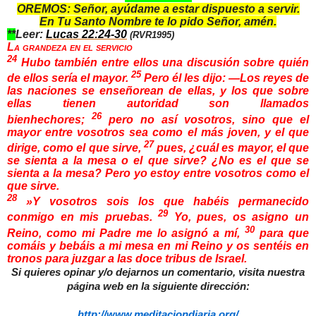
OREMOS: Señor, ayúdame a estar dispuesto a servir.
En Tu Santo Nombre te lo pido Señor, amén.
**
Leer:
Lucas 22:24-30
(
RVR1995)
La grandeza en el servicio
24
Hubo también entre ellos una discusión sobre quién
25
de ellos sería el mayor.
Pero él les dijo: —Los reyes de
las naciones se enseñorean de ellas, y los que sobre
ellas tienen autoridad son llamados
26
bienhechores;
pero no así vosotros, sino que el
mayor entre vosotros sea como el más joven, y el que
27
dirige, como el que sirve,
pues, ¿cuál es mayor, el que
se sienta a la mesa o el que sirve? ¿No es el que se
sienta a la mesa? Pero yo estoy entre vosotros como el
que sirve.
28
»Y vosotros sois los que habéis permanecido
29
conmigo en mis pruebas.
Yo, pues, os asigno un
30
Reino, como mi Padre me lo asignó a mí,
para que
comáis y bebáis a mi mesa en mi Reino y os sentéis en
tronos para juzgar a las doce tribus de Israel.
Si quieres opinar y/o dejarnos un comentario, visita nuestra
página web en la siguiente dirección:
http://www.meditaciondiaria.
org/