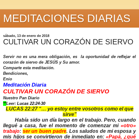
MEDITACIONES DIARIAS
sábado, 13 de enero de 2018
CULTIVAR UN CORAZÓN DE SIERVO
Servir no es una mera obligación, es la oportunidad de reflejar el
corazón de siervo de JESÚS y Su amor.
Comparte esta meditación.
Bendiciones,
Enio
Meditación Diaria
CULTIVAR UN CORAZÓN DE SIERVO
Nuestro Pan Diario
**
Leer:
Lucas 22:24-30
LUCAS 22:27 “… yo estoy entre vosotros como el que
sirve”
Había sido un día largo en el trabajo. Pero, cuando
llegué a casa, fue el momento de comenzar mi
«otro»
trabajo
:
ser un buen padre
. Los saludos de mi esposa y
mis hijos se convirtieron de inmediato en:
«Papá, ¿qué