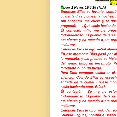
En 
**
Leer
1 Reyes 19:8-18
(TLA)
Entonces Elías se levantó, comió
cuarenta días y cuarenta noches, 
Allí encontró una cueva y se que
preguntó: — ¿Qué estás haciendo 
Él contestó: —Yo me he preoc
todopoderoso. El pueblo de Israel
tus altares y ha matado a tus pr
matarme.
Entonces Dios le dijo: —Sal afuera
En ese momento Dios pasó por ahí
la montaña, y las piedras se hici
del viento hubo un terremoto. P
terremoto hubo un fuego.
Pero Dios tampoco estaba en el 
silencio. Cuando Elías lo escuch
entrada de la cueva. En ese mo
estás haciendo aquí, Elías?
Él contestó: —Yo me he esfor
todopoderoso. El pueblo de Israel
tus altares y ha matado a tus pr
matarme.
Entonces Dios le dijo: —Anda, re
Cuando llegues, nombra a Hazael 