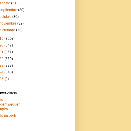
agosto
(31)
septiembre
(30)
octubre
(30)
noviembre
(32)
diciembre
(13)
19
(350)
20
(342)
21
(351)
22
(360)
23
(333)
24
(348)
25
(9)
 personales
io
llemweguer
ayza
do mi perfil