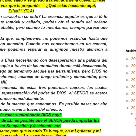
u capa, salió y se quedó a la entrada de la cueva. En ese
voz que le preguntó: — ¿Qué estás haciendo aquí,
Elías?”
(TLA)
 caracol en su oído? La creencia popular es que si tú lo
e inmóvil y callado, podrás oír el sonido del océano
probable, pero cuando lo intentamos, siempre parece que
da que, simplemente, no podemos escuchar hasta que
on atención. Cuando nos concentramos en un caracol,
ué podemos esperar si dirigimos nuestra atención a
Archiv
►
20
 a Elías necesitando con desesperación una palabra del
 sopla a través de las montañas donde está descansando,
►
20
uego un terremoto sacude a la tierra misma, pero DIOS no
►
20
nalmente, aparece un fuego brillante y consumidor, pero
►
20
llí.
►
20
cidencia de estas tres poderosas fuerzas, las cuales
 representación del poder de DIOS, el SEÑOR se acerca
►
20
econoce inmediatamente.
►
20
de la manera que esperamos. Es posible pasar por alto
▼
20
udo, viene a través del silencio.
▼
ía estar susurrándote DIOS hoy?
e de ÉL; es posible que el SEÑOR pueda impactar tus
on Su apacible y fascinante voz.
dame para que cuando Te busque, en mi quietud y mi
da escuchar Tu apacible voz, Señor.