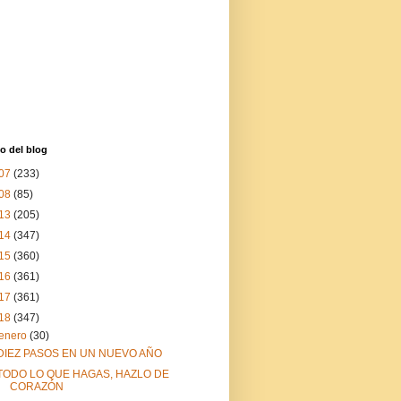
o del blog
07
(233)
08
(85)
13
(205)
14
(347)
15
(360)
16
(361)
17
(361)
18
(347)
enero
(30)
DIEZ PASOS EN UN NUEVO AÑO
TODO LO QUE HAGAS, HAZLO DE
CORAZÓN