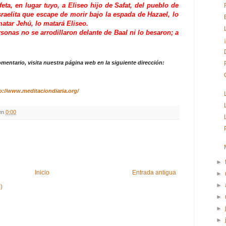
ta, en lugar tuyo, a Eliseo hijo de Safat, del pueblo de
raelita que escape de morir bajo la espada de Hazael, lo
atar Jehú, lo matará Eliseo.
sonas no se arrodillaron delante de Baal ni lo besaron; a
omentario, visita nuestra página web en la siguiente dirección:
p://www.meditaciondiaria.org/
en
0:00
►
Inicio
Entrada antigua
►
►
)
►
►
►