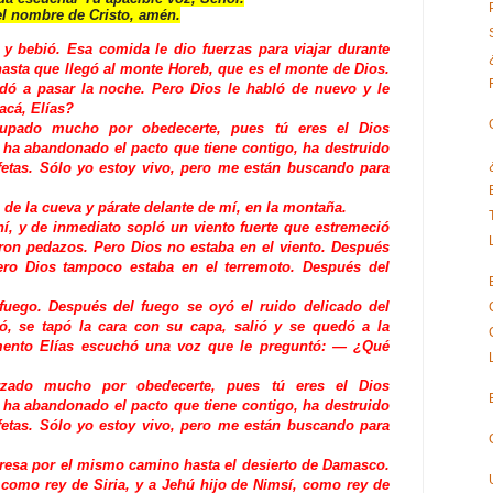
el nombre de Cristo, amén.
 y bebió. Esa comida le dio fuerzas para viajar durante
hasta que llegó al monte Horeb, que es el monte de Dios.
dó a pasar la noche. Pero Dios le habló de nuevo y le
acá, Elías?
upado mucho por obedecerte, pues tú eres el Dios
 ha abandonado el pacto que tiene contigo, ha destruido
ofetas. Sólo yo estoy vivo, pero me están buscando para
 de la cueva y párate delante de mí, en la montaña.
, y de inmediato sopló un viento fuerte que estremeció
eron pedazos. Pero Dios no estaba en el viento. Después
ero Dios tampoco estaba en el terremoto. Después del
fuego. Después del fuego se oyó el ruido delicado del
ó, se tapó la cara con su capa, salió y se quedó a la
mento Elías escuchó una voz que le preguntó: — ¿Qué
zado mucho por obedecerte, pues tú eres el Dios
 ha abandonado el pacto que tiene contigo, ha destruido
ofetas. Sólo yo estoy vivo, pero me están buscando para
gresa por el mismo camino hasta el desierto de Damasco.
como rey de Siria, y a Jehú hijo de Nimsí, como rey de