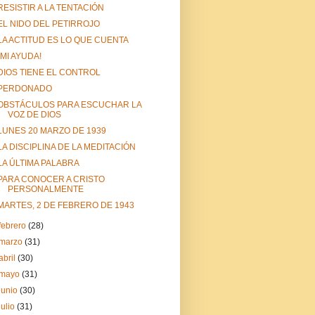
RESISTIR A LA TENTACIÓN
EL NIDO DEL PETIRROJO
LA ACTITUD ES LO QUE CUENTA
¡MI AYUDA!
DIOS TIENE EL CONTROL
PERDONADO
OBSTÁCULOS PARA ESCUCHAR LA
VOZ DE DIOS
LUNES 20 MARZO DE 1939
LA DISCIPLINA DE LA MEDITACIÓN
LA ÚLTIMA PALABRA
PARA CONOCER A CRISTO
PERSONALMENTE
MARTES, 2 DE FEBRERO DE 1943
febrero
(28)
marzo
(31)
abril
(30)
mayo
(31)
junio
(30)
julio
(31)