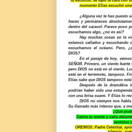
lo escuchó, se tapó la cara con s
momento Elías escuchó una 
¿Alguna vez te has puesto un
haces y permaneces absolutament
dentro del caracol. Parece poco 
escuchamos algo, ¿no es así?
Hay muchas cosas en la vi
estamos callados y escuchando c
escuchamos el océano. Pero, ¿q
DIOS?
En el pasaje de hoy, vemos
SEÑOR. Primero, un viento fuerte
pero DIOS no está en el viento. L
está en el terremoto, tampoco. Fi
Elías sabe que DIOS tampoco está a
Después de la dramática in
podrían haber sido una estupenda
con una brisa suave. Y Elías lo r
DIOS no siempre nos habla 
Su llamado más intenso que, a men
¿Qué podr
Calma tu mente y calla delant
sentidos c
OREMOS: Padre Celestial, ayú
silencio, pue