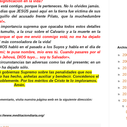
ignificación en la vida?
está contigo, porque le perteneces. No lo olvides jamás.
 días que JESÚS pasó aquí en la tierra fue víctima de sus
uillo del acusado frente Pilato, que la muchedumbre
e!»
.
 importancia suprema que opacaba todos estos detalles
 tumulto, a la cruz sobre el Calvario y a la muerte en la
orque el que me envió conmigo está; no me ha dejado
ad más consoladora de la vida!
DIOS habló en el pasado a los Suyos y habla en el día de
Archiv
mí; te puse nombre, mío eres tú. Cuando pasares por el
►
20
o Jehová, DIOS tuyo… soy tu Salvador»
.
►
20
circunstancias tan adversas como las del presente; en un
 ha dejado sólo.
►
20
ú gobiernas Supremo sobre las penalidades que nos
►
20
has hecho, anhelas auxiliar y bendecir. Concédenos el
 noblemente. Por los méritos de Cristo te lo imploramos.
►
20
Amén.
►
20
►
20
omentario, visita nuestra página web en la siguiente dirección:
▼
20
▼
p://www.meditaciondiaria.org/