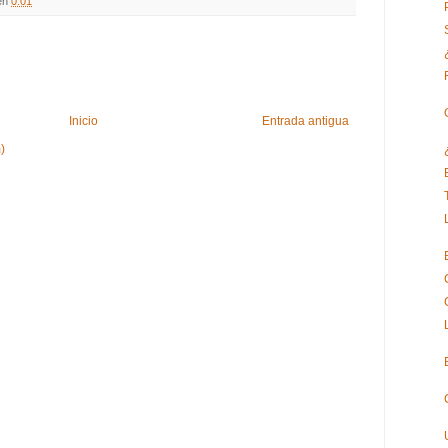
en
0:01
Inicio
Entrada antigua
)