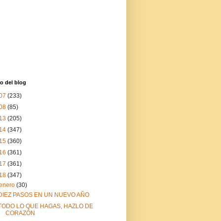
o del blog
07
(233)
08
(85)
13
(205)
14
(347)
15
(360)
16
(361)
17
(361)
18
(347)
enero
(30)
DIEZ PASOS EN UN NUEVO AÑO
TODO LO QUE HAGAS, HAZLO DE
CORAZÓN