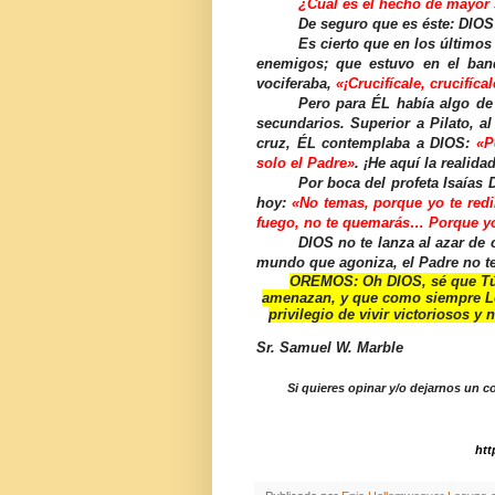
¿Cuál es el hecho de mayor s
De seguro que es éste: DIOS 
Es cierto que en los últimos
enemigos; que estuvo en el banq
vociferaba,
«¡Crucifícale, crucifícal
Pero para ÉL había algo de
secundarios. Superior a Pilato, al
cruz, ÉL contemplaba a DIOS:
«P
solo el Padre»
. ¡He aquí la realid
Por boca del profeta Isaías 
hoy:
«No temas, porque yo te redi
fuego, no te quemarás… Porque y
DIOS no te lanza al azar de 
mundo que agoniza, el Padre no te
OREMOS:
Oh DIOS, sé que T
amenazan, y que como siempre Lo 
privilegio de vivir victoriosos y
Sr. Samuel W. Marble
Si quieres opinar y/o dejarnos un c
htt