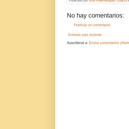
Publicado por
Enio Hollemweguer Loayza
No hay comentarios:
Publicar un comentario
Entrada más reciente
Suscribirse a:
Enviar comentarios (Atom