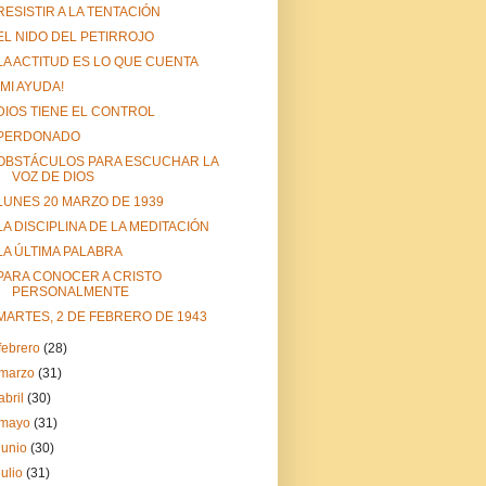
RESISTIR A LA TENTACIÓN
EL NIDO DEL PETIRROJO
LA ACTITUD ES LO QUE CUENTA
¡MI AYUDA!
DIOS TIENE EL CONTROL
PERDONADO
OBSTÁCULOS PARA ESCUCHAR LA
VOZ DE DIOS
LUNES 20 MARZO DE 1939
LA DISCIPLINA DE LA MEDITACIÓN
LA ÚLTIMA PALABRA
PARA CONOCER A CRISTO
PERSONALMENTE
MARTES, 2 DE FEBRERO DE 1943
febrero
(28)
marzo
(31)
abril
(30)
mayo
(31)
junio
(30)
julio
(31)