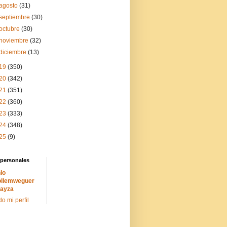
agosto
(31)
septiembre
(30)
octubre
(30)
noviembre
(32)
diciembre
(13)
19
(350)
20
(342)
21
(351)
22
(360)
23
(333)
24
(348)
25
(9)
 personales
io
llemweguer
ayza
do mi perfil