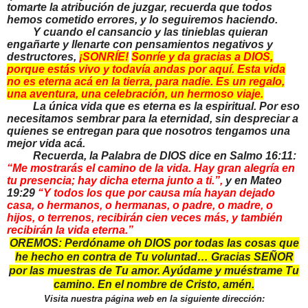
tomarte la atribución de juzgar, recuerda que todos
hemos cometido errores, y lo seguiremos haciendo.
Y cuando el cansancio y las tinieblas quieran
engañarte y llenarte con pensamientos negativos y
destructores,
¡SONRÍE!
Sonríe y da gracias a DIOS,
porque estás vivo y todavía andas por aquí. Esta vida
no es eterna acá en la tierra, para nadie. Es un regalo,
una aventura, una celebración, un hermoso viaje.
La única vida que es eterna es la espiritual. Por eso
necesitamos sembrar para la eternidad, sin despreciar a
quienes se entregan para que nosotros tengamos una
mejor vida acá.
Recuerda, la Palabra de DIOS dice en Salmo 16:11:
“Me mostrarás el camino de la vida. Hay gran alegría en
tu presencia; hay dicha eterna junto a ti.”,
y en Mateo
19:29
“Y todos los que por causa mía hayan dejado
casa, o hermanos, o hermanas, o padre, o madre, o
hijos, o terrenos, recibirán cien veces más, y también
recibirán la vida eterna.”
OREMOS: Perdóname oh DIOS por todas las cosas que
he hecho en contra de Tu voluntad… Gracias SEÑOR
por las muestras de Tu amor. Ayúdame y muéstrame Tu
camino. En el nombre de Cristo, amén.
Visita nuestra página web en la siguiente dirección: