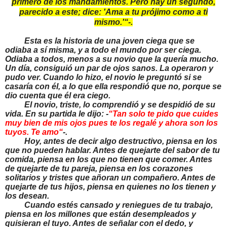
primero de los mandamientos. Pero hay un segundo,
parecido a este; dice: 'Ama a tu prójimo como a ti
mismo.'“-.
Esta es la historia de una joven ciega que se
odiaba a sí misma, y a todo el mundo por ser ciega.
Odiaba a todos, menos a su novio que la quería mucho.
Un día, consiguió un par de ojos sanos. La operaron y
pudo ver. Cuando lo hizo, el novio le preguntó si se
casaría con él, a lo que ella respondió que no, porque se
dio cuenta que él era ciego.
El novio, triste, lo comprendió y se despidió de su
vida. En su partida le dijo: -
“Tan solo te pido que cuides
muy bien de mis ojos pues te los regalé y ahora son los
tuyos. Te amo“
-.
Hoy, antes de decir algo destructivo, piensa en los
que no pueden hablar. Antes de quejarte del sabor de tu
comida, piensa en los que no tienen que comer. Antes
de quejarte de tu pareja, piensa en los corazones
solitarios y tristes que añoran un compañero. Antes de
quejarte de tus hijos, piensa en quienes no los tienen y
los desean.
Cuando estés cansado y reniegues de tu trabajo,
piensa en los millones que están desempleados y
quisieran el tuyo. Antes de señalar con el dedo, y