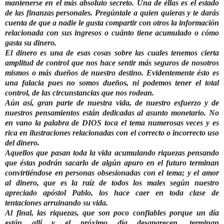
mantenerse en el más absoluto secreto. Una de éllas es el estado
de las finanzas personales. Pregúntale a quien quieras y te darás
cuenta de que a nadie le gusta compartir con otros la información
relacionada con sus ingresos o cuánto tiene acumulado o cómo
gasta su dinero.
El dinero es una de esas cosas sobre las cuales tenemos cierta
amplitud de control que nos hace sentir más seguros de nosotros
mismos o más dueños de nuestro destino. Evidentemente ésto es
una falacia pues no somos dueños, ni podemos tener el total
control, de las circunstancias que nos rodean.
Aún así, gran parte de nuestra vida, de nuestro esfuerzo y de
nuestros pensamientos están dedicadas al asunto monetario. No
en vano la palabra de DIOS toca el tema numerosas veces y es
rica en ilustraciones relacionadas con el correcto o incorrecto uso
del dinero.
Aquellos que pasan toda la vida acumulando riquezas pensando
que éstas podrán sacarlo de algún apuro en el futuro terminan
convirtiéndose en personas obsesionadas con el tema; y el amor
al dinero, que es la raíz de todos los males según nuestro
apreciado apóstol Pablo, los hace caer en toda clase de
tentaciones arruinando su vida.
Al final, las riquezas, que son poco confiables porque un día
están allí y el próximo día desaparecen, terminan