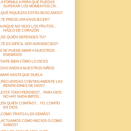
LA FÓRMULA PARA QUE PUEDAS
SUPERAR LOS MOMENTOS CR...
¿QUÉ RIQUEZAS ESTÁS BUSCANDO?
¿TE PREOCUPA ENVEJECER?
AUNQUE NO VEAS LOS FRUTOS...
HÁZLO DE CORAZÓN
¿DE QUIÉN DEPENDES TÚ?
¿TE ES DIFÍCIL SER AGRADECIDO?
SÍ SE PUEDE AMAR A NUESTROS
ENEMIGOS
FÍJATE BIEN CÓMO LO DICES
EDUCANDO A NUESTROS NIÑOS
AMAR HASTA QUE DUELA
¿RECUERDAS CONTINUAMENTE LAS
BENDICIONES DE DIOS?
¿ESTÁ TODO PERDIDO?... PARA DIOS
NO HAY NADA IMPOS...
¿EN QUIÉN CONFÍAS?... YO, CONFÍO
EN DIOS
¿CÓMO TRATO A LOS DEMÁS?
¿ACTUAMOS COMO NECIOS O COMO
SABIOS?