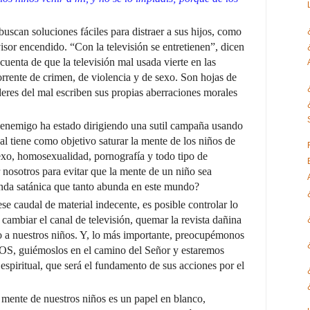
can soluciones fáciles para distraer a sus hijos, como
visor encendido. “Con la televisión se entretienen”, dicen
uenta de que la televisión mal usada vierte en las
orrente de crimen, de violencia y de sexo. Son hojas de
eres del mal escriben sus propias aberraciones morales
l enemigo ha estado dirigiendo una sutil campaña usando
l tiene como objetivo saturar la mente de los niños de
xo, homosexualidad, pornografía y todo tipo de
osotros para evitar que la mente de un niño sea
nda satánica que tanto abunda en este mundo?
se caudal de material indecente, es posible controlar lo
ambiar el canal de televisión, quemar la revista dañina
o a nuestros niños. Y, lo más importante, preocupémonos
DIOS, guiémoslos en el camino del Señor y estaremos
espiritual, que será el fundamento de sus acciones por el
a mente de nuestros niños es un papel en blanco,