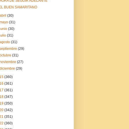
HORA DE SEGUIR ADELANTE
EL BUEN SAMARITANO
abril
(30)
mayo
(31)
junio
(30)
julio
(31)
agosto
(31)
septiembre
(29)
octubre
(31)
noviembre
(27)
diciembre
(29)
15
(360)
16
(361)
17
(361)
18
(347)
19
(350)
20
(342)
21
(351)
22
(360)