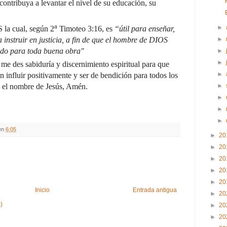
contribuya a levantar el nivel de su educación, su
a
►
 la cual, según 2
Timoteo 3:16, es
“útil para enseñar,
►
a instruir en justicia, a fin de que el hombre de DIOS
ado para toda buena obra"
►
►
 me des sabiduría y discernimiento espiritual para que
►
 influir positivamente y ser de bendición para todos los
►
n el nombre de Jesús, Amén.
►
►
►
en
6:05
►
20
►
20
►
20
►
20
►
20
Inicio
Entrada antigua
►
20
)
►
20
►
20