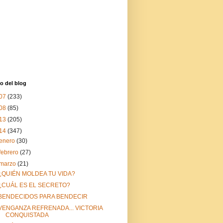
o del blog
07
(233)
08
(85)
13
(205)
14
(347)
enero
(30)
febrero
(27)
marzo
(21)
¿QUIÉN MOLDEA TU VIDA?
¿CUÁL ES EL SECRETO?
BENDECIDOS PARA BENDECIR
VENGANZA REFRENADA... VICTORIA
CONQUISTADA