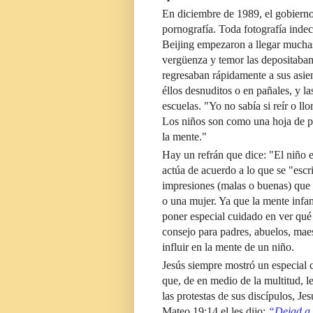
En diciembre de 1989, el gobiern
pornografía.
Toda fotografía indec
Beijing empezaron a llegar muchas
vergüenza y temor las depositaban 
regresaban rápidamente a sus asie
éllos desnuditos o en pañales, y la
escuelas. "Yo no sabía si reír o 
Los niños son como una hoja de p
la mente."
Hay un refrán que dice: "El niño e
actúa de acuerdo a lo que se "escr
impresiones (malas o buenas) que 
o una mujer. Ya que la mente infan
poner especial cuidado en ver qué 
consejo para padres, abuelos, mae
influir en la mente de un niño.
Jesús siempre mostró un especial 
que, de en medio de la multitud, l
las protestas de sus discípulos, Je
Mateo 19:14 el les dijo:
“Dejad a l