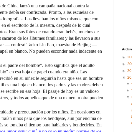
o de China lanzó una campaña nacional contra la
ente debía ser confiscada. Pronto, a las escuelas de
 fotografías. Las llevaban los niños mismos, que con
en el escritorio de la maestra, después de lo cual
ntos. Eran sus fotos de cuando eran bebés, muchos de
s sacaron de los álbumes familiares y las llevaron a sus
llorar — confesó Taeko Lin Pao, maestra de Beijing —
Archiv
apel en blanco. No pueden esconder nada indecente en
►
20
►
20
s el padre del hombre". Esto significa que el adulto
►
20
ibió" en esa hoja de papel cuando era niño. Las
▼
20
recibió en su niñez le seguirán hasta que sea un hombre
►
til es una hoja en blanco, los padres y las madres deben
►
se escribe en esa hoja.
El pasaje de hoy es un valioso
▼
stros, y todos aquellos que de una manera u otra pueden
cuidado y preocupación por los niños.
En ocasiones en
e traían niños para que los bendijese, aun por encima de
sús se tomaba el tiempo para hablarles y bendecirlos.
En
os niños venir a mí, y no se lo impidáis; porque de los