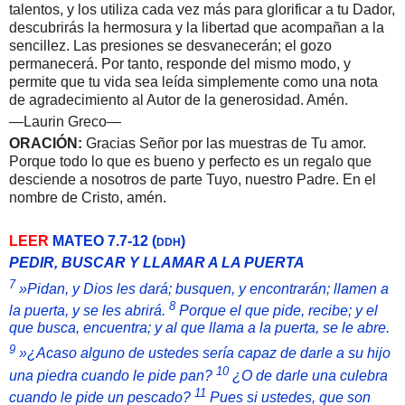
talentos, y los utiliza cada vez más para glorificar a tu Dador,
descubrirás la hermosura y la libertad que acompañan a la
sencillez. Las presiones se desvanecerán; el gozo
permanecerá. Por tanto, responde del mismo modo, y
permite que tu vida sea leída simplemente como una nota
de agradecimiento al Autor de la generosidad. Amén.
—Laurin Greco—
ORACIÓN:
Gracias Señor por las muestras de Tu amor.
Porque todo lo que es bueno y perfecto es un regalo que
desciende a nosotros de parte Tuyo, nuestro Padre.
En el
nombre de Cristo, amén.
LEER
MATEO 7.7-12
(
)
DDH
PEDIR, BUSCAR Y LLAMAR A LA PUERTA
7
»Pidan, y Dios les dará; busquen, y encontrarán; llamen a
8
la puerta, y se les abrirá.
Porque el que pide, recibe; y el
que busca, encuentra; y al que llama a la puerta, se le abre.
9
»¿Acaso alguno de ustedes sería capaz de darle a su hijo
10
una piedra cuando le pide pan?
¿O de darle una culebra
11
cuando le pide un pescado?
Pues si ustedes, que son