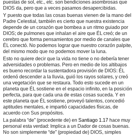
puestas de sol, etc., etc. son bendiciones asombrosas que
DIOS da, pero que a veces pasamos desapercibidas.
Y puesto que todas las cosas buenas vienen de la mano del
Padre Celestial, también es cierto que nuestra existencia
depende de un corazón que bombea a un ritmo guiado por
DIOS; de pulmones que inhalan el aire que ÉL creó; de un
cerebro que forma pensamientos por medio de canales que
ÉL conectó. No podemos lograr que nuestro corazón palpite,
del mismo modo que no podemos mover la luna.
Esto no quiere decir que la vida no tiene o no debería tener
adversidades o problemas. Pero en medio de los altibajos
es bueno recordar la sustentadora provisión de DIOS: ÉL
ordenó descender a la lluvia, guió los rayos solares, y creó
una vegetación que se restaura. Todo esto sucede en un
planeta que ÉL sostiene en el espacio infinito, en la posición
perfecta, para que cada una de estas cosas suceda. Y en
este planeta que ÉL sostiene, proveyó talentos, concedió
aptitudes mentales, e impartió capacidades físicas, de
acuerdo con Sus propósitos.
La palabra “de” (procedente de) en
Santiago 1.17
hace muy
personal esta verdad: Implica a un Dador de cosas buenas.
No son simplemente “de” (propiedad de) DIOS, simples