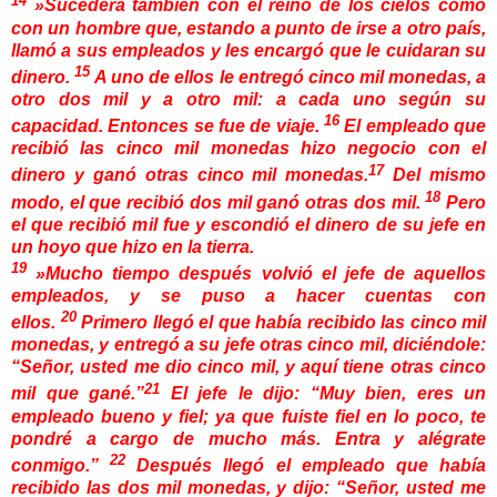
»Sucederá también con el reino de los cielos como
con un hombre que, estando a punto de irse a otro país,
llamó a sus empleados y les encargó que le cuidaran su
15
dinero.
A uno de ellos le entregó cinco mil monedas, a
otro dos mil y a otro mil: a cada uno según su
16
capacidad. Entonces se fue de viaje.
El empleado que
recibió las cinco mil monedas hizo negocio con el
17
dinero y ganó otras cinco mil monedas.
Del mismo
18
modo, el que recibió dos mil ganó otras dos mil.
Pero
el que recibió mil fue y escondió el dinero de su jefe en
un hoyo que hizo en la tierra.
19
»Mucho tiempo después volvió el jefe de aquellos
empleados, y se puso a hacer cuentas con
20
ellos.
Primero llegó el que había recibido las cinco mil
monedas, y entregó a su jefe otras cinco mil, diciéndole:
“Señor, usted me dio cinco mil, y aquí tiene otras cinco
21
mil que gané.”
El jefe le dijo: “Muy bien, eres un
empleado bueno y fiel; ya que fuiste fiel en lo poco, te
pondré a cargo de mucho más. Entra y alégrate
22
conmigo.”
Después llegó el empleado que había
recibido las dos mil monedas, y dijo: “Señor, usted me