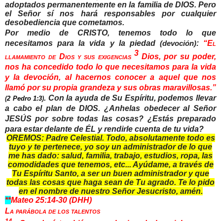
adoptados permanentemente en la familia de DIOS. Pero
el Señor sí nos hará responsables por cualquier
desobediencia que cometamos.
Por medio de CRISTO, tenemos todo lo que
necesitamos para la vida y la piedad
:
“
El
(devoción)
3
llamamiento de Dios y sus exigencias
Dios, por su poder,
nos ha concedido todo lo que necesitamos para la vida
y la devoción, al hacernos conocer a aquel que nos
llamó por su propia grandeza y sus obras maravillosas.”
. Con la ayuda de Su Espíritu, podemos llevar
(
2 Pedro 1:3
)
a cabo el plan de DIOS. ¿Anhelas obedecer al Señor
JESÚS por sobre todas las cosas? ¿Estás preparado
para estar delante de ÉL y rendirle cuenta de tu vida?
OREMOS: Padre Celestial. Todo, absolutamente todo es
tuyo y te pertenece, yo soy un administrador de lo que
me has dado: salud, familia, trabajo, estudios, ropa, las
comodidades que tenemos, etc... Ayúdame, a través de
Tu Espíritu Santo, a ser un buen administrador y que
todas las cosas que haga sean de Tu agrado. Te lo pido
en el nombre de nuestro Señor Jesucristo, amén.
**
Mateo 25:14-30
(DHH)
La parábola de los talentos
14