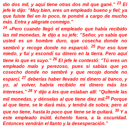
23
dio dos mil, y aquí tiene otras dos mil que gané.”
El
jefe le dijo: “Muy bien, eres un empleado bueno y fiel; ya
que fuiste fiel en lo poco, te pondré a cargo de mucho
más. Entra y alégrate conmigo.”
24
»Pero cuando llegó el empleado que había recibido
las mil monedas, le dijo a su jefe: “Señor, yo sabía que
usted es un hombre duro, que cosecha donde no
25
sembró y recoge donde no esparció.
Por eso tuve
miedo, y fui y escondí su dinero en la tierra. Pero aquí
26
tiene lo que es suyo.”
El jefe le contestó: “Tú eres un
empleado malo y perezoso, pues si sabías que yo
cosecho donde no sembré y que recojo donde no
27
esparcí,
deberías haber llevado mi dinero al banco, y
yo, al volver, habría recibido mi dinero más los
28
intereses.”
Y dijo a los que estaban allí: “Quítenle las
29
mil monedas, y dénselas al que tiene diez mil.
Porque
al que tiene, se le dará más, y tendrá de sobra; pero al
30
que no tiene, hasta lo poco que tiene se le quitará.
Y a
este empleado inútil, échenlo
fuera, a la oscuridad.
Entonces vendrán el llanto y la desesperación.”