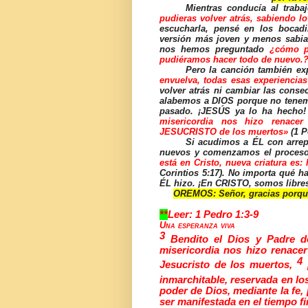
Mientras conducía al trab
pudieras volver atrás, sabiendo l
escucharla, pensé en los bocadi
versión más joven y menos sabia
nos hemos preguntado
¿cómo p
pudiéramos hacer todo de nuevo.
Pero la canción también ex
envuelva, todas esas experiencia
volver atrás ni cambiar las cons
alabemos a DIOS porque no tenemo
pasado. ¡JESÚS ya lo ha hecho!
misericordia nos hizo renacer
JESUCRISTO de los muertos»
(1 P
Si acudimos a ÉL con arrep
nuevos y comenzamos el proceso 
está en Cristo, nueva criatura es
Corintios 5:17). No importa qué 
ÉL hizo. ¡En CRISTO, somos libr
OREMOS: Señor, gracias porque
**
Leer:
1 Pedro 1:3-9
Una esperanza viva
3
Bendito el Dios y Padre d
misericordia nos hizo renacer
4
Jesucristo de los muertos,
inmarchitable, reservada en lo
poder de Dios, mediante la fe,
ser manifestada en el tiempo fi