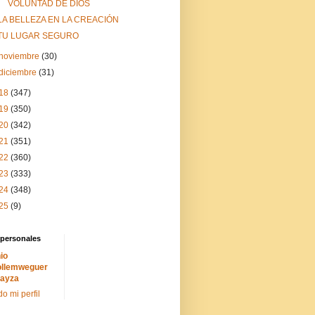
VOLUNTAD DE DIOS
LA BELLEZA EN LA CREACIÓN
TU LUGAR SEGURO
noviembre
(30)
diciembre
(31)
18
(347)
19
(350)
20
(342)
21
(351)
22
(360)
23
(333)
24
(348)
25
(9)
 personales
io
llemweguer
ayza
do mi perfil