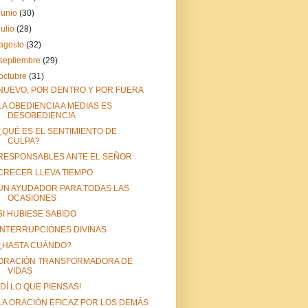
junio
(30)
julio
(28)
agosto
(32)
septiembre
(29)
octubre
(31)
NUEVO, POR DENTRO Y POR FUERA
LA OBEDIENCIA A MEDIAS ES
DESOBEDIENCIA
¿QUÉ ES EL SENTIMIENTO DE
CULPA?
RESPONSABLES ANTE EL SEÑOR
CRECER LLEVA TIEMPO
UN AYUDADOR PARA TODAS LAS
OCASIONES
SI HUBIESE SABIDO
INTERRUPCIONES DIVINAS
¿HASTA CUÁNDO?
ORACIÓN TRANSFORMADORA DE
VIDAS
¡DÍ LO QUE PIENSAS!
LA ORACIÓN EFICAZ POR LOS DEMÁS