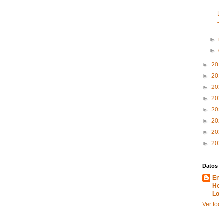
►
►
►
20
►
20
►
20
►
20
►
20
►
20
►
20
►
20
Datos
En
Ho
Lo
Ver to