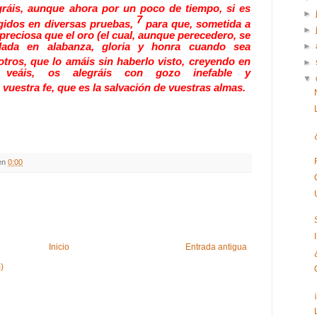
gráis, aunque ahora por un poco de tiempo, si es
►
7
igidos en diversas pruebas,
para que, sometida a
►
reciosa que el oro (el cual, aunque perecedero, se
lada en alabanza, gloria y honra cuando sea
►
tros, que lo amáis sin haberlo visto, creyendo en
►
veáis, os alegráis con gozo inefable y
▼
 vuestra fe, que es la salvación de vuestras almas.
en
0:00
Inicio
Entrada antigua
)