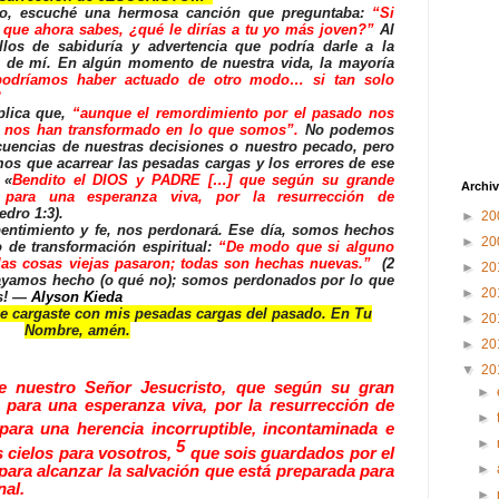
ajo, escuché una hermosa canción que preguntaba:
“Si
o que ahora sabes, ¿qué le dirías a tu yo más joven?”
Al
llos de sabiduría y advertencia que podría darle a la
 de mí. En algún momento de nuestra vida, la mayoría
odríamos haber actuado de otro modo… si tan solo
?
plica que,
“aunque el remordimiento por el pasado nos
s nos han transformado en lo que somos”.
No podemos
ecuencias de nuestras decisiones o nuestro pecado, pero
s que acarrear las pesadas cargas y los errores de ese
 «
Bendito el DIOS y PADRE […] que según su grande
Archiv
 para una esperanza viva, por la resurrección de
edro 1:3).
►
20
entimiento y fe, nos perdonará. Ese día, somos hechos
►
20
de transformación espiritual:
“
De modo que si alguno
: las cosas viejas pasaron; todas son hechas nuevas.”
(2
►
20
hayamos hecho (o qué no); somos perdonados por lo que
►
20
es! —
Alyson Kieda
 cargaste con mis pesadas cargas del pasado. En Tu
►
20
Nombre, amén.
►
20
▼
20
e nuestro Señor Jesucristo, que según su gran
►
 para una esperanza viva, por la resurrección de
►
para una herencia incorruptible, incontaminada e
►
5
s cielos para vosotros,
que sois guardados por el
►
 para alcanzar la salvación que está preparada para
nal.
►