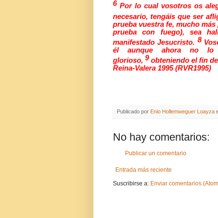
6
Por lo cual vosotros os ale
necesario, tengáis que ser afl
prueba vuestra fe, mucho más p
prueba con fuego), sea hal
8
manifestado Jesucristo.
Voso
él aunque ahora no lo 
9
glorioso,
obteniendo el fin de
Reina-Valera 1995
(RVR1995)
Publicado por
Enio Hollemweguer Loayza
No hay comentarios:
Publicar un comentario
Entrada más reciente
Suscribirse a:
Enviar comentarios (Atom