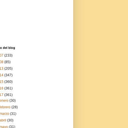
o del blog
07
(233)
08
(85)
13
(205)
14
(347)
15
(360)
16
(361)
17
(361)
enero
(30)
febrero
(28)
marzo
(31)
abril
(30)
mayo
(31)