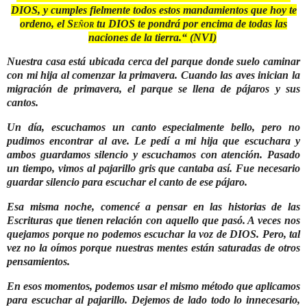
DIOS, y cumples fielmente todos estos mandamientos que hoy te
ordeno, el
Señor
tu DIOS te pondrá por encima de todas las
naciones de la tierra.
“ (NVI)
Nuestra casa está ubicada cerca del parque donde suelo caminar
con mi hija al comenzar la primavera. Cuando las aves inician la
migración de primavera, el parque se llena de pájaros y sus
cantos.
Un día, escuchamos un canto especialmente bello, pero no
pudimos encontrar al ave. Le pedí a mi hija que escuchara y
ambos guardamos silencio y escuchamos con atención. Pasado
un tiempo, vimos al pajarillo gris que cantaba así. Fue necesario
guardar silencio para escuchar el canto de ese pájaro.
Esa misma noche, comencé a pensar en las historias de las
Escrituras que tienen relación con aquello que pasó. A veces nos
quejamos porque no podemos escuchar la voz de DIOS. Pero, tal
vez no la oímos porque nuestras mentes están saturadas de otros
pensamientos.
En esos momentos, podemos usar el mismo método que aplicamos
para escuchar al pajarillo. Dejemos de lado todo lo innecesario,