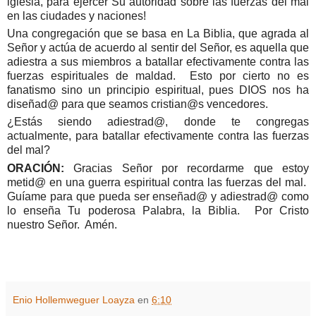
iglesia, para ejercer Su autoridad sobre las fuerzas del mal
en las ciudades y naciones!
Una congregación que se basa en
La Biblia
, que agrada al
Señor y actúa de acuerdo al sentir del Señor, es aquella que
adiestra a sus miembros a batallar efectivamente contra las
fuerzas espirituales de maldad. Esto por cierto no es
fanatismo sino un principio espiritual, pues DIOS nos ha
diseñad@ para que seamos cristian@s vencedores.
¿Estás siendo adiestrad@, donde te congregas
actualmente, para batallar efectivamente contra las fuerzas
del mal?
ORACIÓN:
Gracias Señor por recordarme que estoy
metid@ en una guerra espiritual contra las fuerzas del mal.
Guíame para que pueda ser enseñad@ y adiestrad@ como
lo enseña Tu poderosa Palabra,
la Biblia. Por
Cristo
nuestro Señor. Amén.
Enio Hollemweguer Loayza
en
6:10