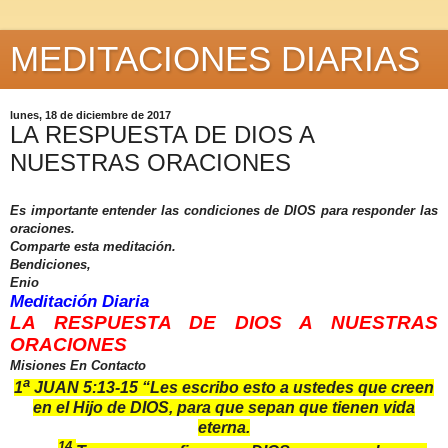
MEDITACIONES DIARIAS
lunes, 18 de diciembre de 2017
LA RESPUESTA DE DIOS A
NUESTRAS ORACIONES
Es importante entender las condiciones de DIOS para responder las
oraciones.
Comparte esta meditación.
Bendiciones,
Enio
Meditación Diaria
LA RESPUESTA DE DIOS A NUESTRAS
ORACIONES
Misiones En Contacto
a
1
JUAN 5:13-15 “
Les escribo esto a ustedes que creen
en el Hijo de DIOS, para que sepan que tienen vida
eterna.
14