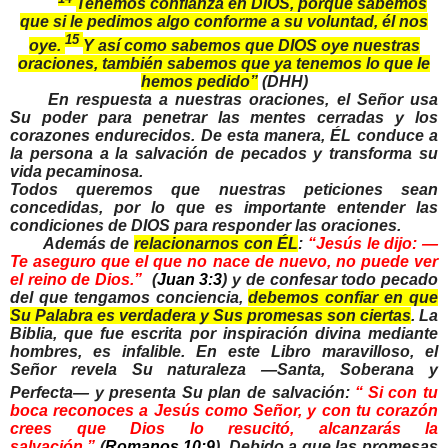
Tenemos confianza en DIOS, porque sabemos
que si le pedimos algo conforme a su voluntad, él nos
15
oye.
Y así como sabemos que DIOS oye nuestras
oraciones, también sabemos que ya tenemos lo que le
hemos pedido”
(DHH)
En respuesta a nuestras oraciones, el Señor usa
Su poder para penetrar las mentes cerradas y los
corazones endurecidos. De esta manera, ÉL conduce a
la persona a la salvación de pecados y transforma su
vida pecaminosa.
Todos queremos que nuestras peticiones sean
concedidas, por lo que es importante entender las
condiciones de DIOS para responder las oraciones.
Además de
relacionarnos con ÉL
:
“
Jesús le dijo: —
Te aseguro que el que no nace de nuevo, no puede ver
el reino de Dios.”
(
Juan 3:3
) y de confesar todo pecado
del que tengamos conciencia,
debemos confiar en que
Su Palabra es verdadera y Sus promesas son ciertas
. La
Biblia, que fue escrita por inspiración divina mediante
hombres, es infalible. En este Libro maravilloso, el
Señor revela Su naturaleza —Santa, Soberana y
Perfecta— y presenta Su plan de salvación:
“
Si con tu
boca reconoces a Jesús como Señor, y con tu corazón
crees que Dios lo resucitó, alcanzarás la
salvación.”
(
Romanos 10:9
). Debido a que las promesas