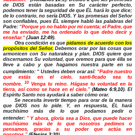
de DIOS están basadas en Su carácter perfecto,
podemos tener la seguridad de que ÉL hará lo que dice;
de lo contrario, no sería DIOS. Y las promesas del Señor
son confiables, pues ÉL siempre habló las palabras del
Padre:
“
Porque yo no hablo por mi cuenta; el Padre, que
me ha enviado, me ha ordenado lo que debo decir y
enseñar.
“
(
Juan 12:49
).
Otra condición es que
pidamos de acuerdo con los
propósitos del Señor.
Debemos orar por las cosas que
armonicen con Su naturaleza y plan. DIOS quiere que
discernamos Su voluntad, que oremos para que élla se
lleve a cabo y que hagamos nuestra parte en su
cumplimiento: “
Ustedes deben orar así:
“Padre nuestro
que estás en el cielo, santi-ficado sea tu
10
nombre.
Venga tu reino. Hágase tu voluntad en la
tierra, así como se hace en el cielo.”
(
Mateo 6:9,10
). El
Espíritu Santo nos ayudará a saber cómo orar.
Se necesita invertir tiempo para orar de la manera
que DIOS nos lo pide. Y, en respuesta, ÉL hará
muchísimo más de lo que podamos pedir o
entender:
“
Y ahora, gloria sea a Dios, que puede hacer
muchísimo más de lo que nosotros pedimos o
pensamos, gracias a su poder que actúa en
nosotros.”
(
Efesios 3:20
).