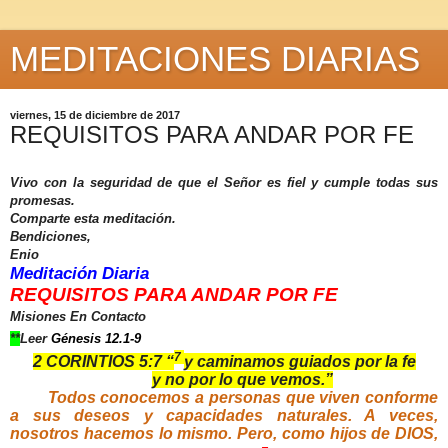
MEDITACIONES DIARIAS
viernes, 15 de diciembre de 2017
REQUISITOS PARA ANDAR POR FE
Vivo con la seguridad de que el Señor es fiel y cumple todas sus
promesas.
Comparte esta meditación.
Bendiciones,
Enio
Meditación Diaria
REQUISITOS PARA ANDAR POR FE
Misiones En Contacto
**
Leer
Génesis 12.1-9
7
2 CORINTIOS 5:7 “
y caminamos guiados por la fe
y no por lo que vemos.”
Todos conocemos a personas que viven conforme
a sus deseos y capacidades naturales. A veces,
nosotros hacemos lo mismo. Pero, como hijos de DIOS,