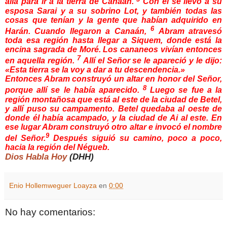
allá para ir a la tierra de Canaán.
Con él se llevó a su
esposa Sarai y a su sobrino Lot, y también todas las
cosas que tenían y la gente que habían adquirido en
6
Harán. Cuando llegaron a Canaán,
Abram atravesó
toda esa región hasta llegar a Siquem, donde está la
encina sagrada de Moré. Los cananeos vivían entonces
7
en aquella región.
Allí el Señor se le apareció y le dijo:
«Esta tierra se la voy a dar a tu descendencia.»
Entonces Abram construyó un altar en honor del Señor,
8
porque allí se le había aparecido.
Luego se fue a la
región montañosa que está al este de la ciudad de Betel,
y allí puso su campamento. Betel quedaba al oeste de
donde él había acampado, y la ciudad de Ai al este. En
ese lugar Abram construyó otro altar e invocó el nombre
9
del Señor.
Después siguió su camino, poco a poco,
hacia la región del Négueb.
Dios Habla Hoy
(DHH)
Enio Hollemweguer Loayza
en
0:00
No hay comentarios: