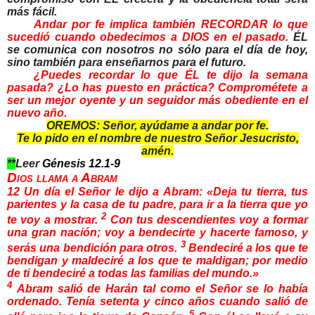
más fácil.
Andar por fe implica también RECORDAR lo que
sucedió cuando obedecimos a DIOS en el pasado.
ÉL
se comunica con nosotros no sólo para el día de hoy,
sino también para enseñarnos para el futuro.
¿Puedes recordar lo que ÉL te dijo la semana
pasada? ¿Lo has puesto en práctica? Comprométete a
ser un mejor oyente y un seguidor más obediente en el
nuevo año.
OREMOS: Señor, ayúdame a andar por fe.
Te lo pido en el nombre de nuestro Señor Jesucristo,
amén.
**
Leer
Génesis 12.1-9
Dios llama a Abram
12
Un día el Señor le dijo a Abram: «Deja tu tierra, tus
parientes y la casa de tu padre, para ir a la tierra que yo
2
te voy a mostrar.
Con tus descendientes voy a formar
una gran nación; voy a bendecirte y hacerte famoso, y
3
serás una bendición para otros.
Bendeciré a los que te
bendigan y maldeciré a los que te maldigan; por medio
de ti bendeciré a todas las familias del mundo.»
4
Abram salió de Harán tal como el Señor se lo había
ordenado. Tenía setenta y cinco años cuando salió de
5