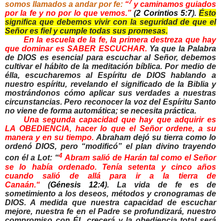
7
somos llamados a andar por fe:
“
y caminamos guiados
por la fe y no por lo que vemos.”
(
2 Corintios 5:7
).
Ésto
significa que debemos vivir con la seguridad de que el
Señor es fiel y cumple todas sus promesas.
En la escuela de la fe, la primera destreza que hay
que dominar es SABER ESCUCHAR.
Ya que la Palabra
de DIOS es esencial para escuchar al Señor, debemos
cultivar el hábito de la meditación bíblica. Por medio de
élla, escucharemos al Espíritu de DIOS hablando a
nuestro espíritu, revelando el significado de la Biblia y
mostrándonos cómo aplicar sus verdades a nuestras
circunstancias. Pero reconocer la voz del Espíritu Santo
no viene de forma automática; se necesita práctica.
Una segunda capacidad que hay que adquirir es
LA OBEDIENCIA, hacer lo que el Señor ordene, a su
manera y en su tiempo.
Abraham dejó su tierra como lo
ordenó DIOS, pero “modificó” el plan divino trayendo
4
con él a Lot: “
Abram salió de Harán tal como el Señor
se lo había ordenado. Tenía setenta y cinco años
cuando salió de allá para ir a la tierra de
Canaán.“
(
Génesis 12:4
). La vida de fe es de
sometimiento a los deseos, métodos y cronogramas de
DIOS. A medida que nuestra capacidad de escuchar
mejore, nuestra fe en el Padre se profundizará, nuestro
compromiso con ÉL crecerá y la obediencia total será