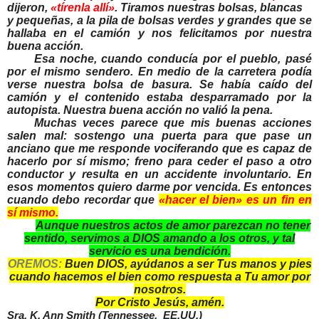
dijeron,
«
t
í
renla all
í»
. Tiramos nuestras bolsas, blancas
y peque
ñ
as, a la pila de bolsas verdes y grandes que se
hallaba en el cami
ó
n y nos felicitamos por nuestra
buena acci
ó
n.
Esa noche, cuando conducía por el pueblo, pasé
por el mismo sendero. En medio de la carretera podía
verse nuestra bolsa de basura. Se había caído del
camión y el contenido estaba desparramado por la
autopista. Nuestra buena acción no valió la pena.
Muchas veces parece que mis buenas acciones
salen mal: sostengo una puerta para que pase un
anciano que me responde vociferando que es capaz de
hacerlo por sí mismo; freno para ceder el paso a otro
conductor y resulta en un accidente involuntario. En
esos momentos quiero darme por vencida. Es entonces
cuando debo recordar que
«hacer el bien» es un fin en
sí mismo.
Aunque nuestros actos de amor parezcan no tener
sentido, servimos a DIOS amando a los otros, y tal
servicio es una bendición.
OREMOS:
Buen DIOS, ayúdanos a ser Tus manos y pies
cuando hacemos el bien como respuesta a Tu amor por
nosotros.
Por Cristo Jesús, amén.
Sra. K. Ann Smith (Tennessee, EE.UU.)