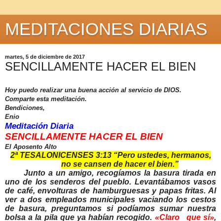
MEDITACIONES DIARIAS
martes, 5 de diciembre de 2017
SENCILLAMENTE HACER EL BIEN
Hoy puedo realizar una buena acción al servicio de DIOS.
Comparte esta meditación.
Bendiciones,
Enio
Meditación Diaria
SENCILLAMENTE HACER EL BIEN
El Aposento Alto
2ª TESALONICENSES 3:13 “
Pero ustedes, hermanos,
no se cansen de hacer el bien.”
Junto a un amigo, recogíamos la basura tirada en
uno de los senderos del pueblo. Levantábamos vasos
de café, envolturas de hamburguesas y papas fritas. Al
ver a dos empleados municipales vaciando los cestos
de basura, preguntamos si podíamos sumar nuestra
bolsa a la pila que ya habían recogido.
«Claro
que s
í»
,