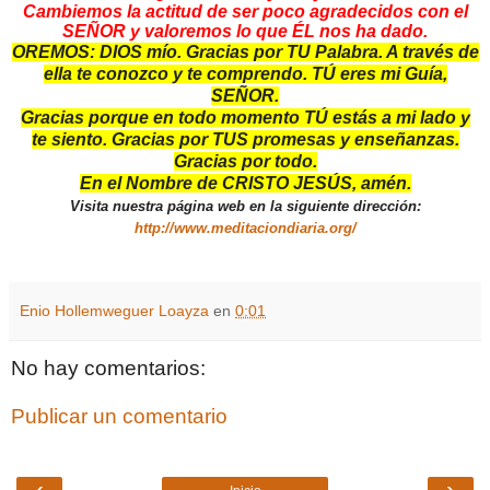
Cambiemos la actitud de ser poco agradecidos con el
SEÑOR y valoremos lo que ÉL nos ha dado.
OREMOS: DIOS mío. Gracias por TU Palabra. A través de
ella te conozco y te comprendo. TÚ eres mi Guía,
SEÑOR.
Gracias porque en todo momento TÚ estás a mi lado y
te siento. Gracias por TUS promesas y enseñanzas.
Gracias por todo.
En el Nombre de CRISTO JESÚS, amén.
Visita nuestra página web en la siguiente dirección:
http://www.meditaciondiaria.org/
Enio Hollemweguer Loayza
en
0:01
No hay comentarios:
Publicar un comentario
‹
›