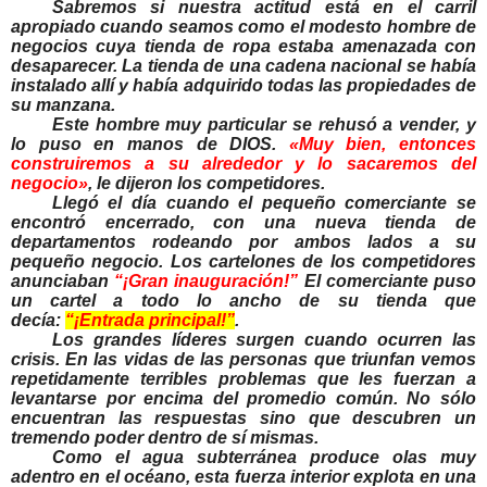
Sabremos si nuestra actitud está en el carril
apropiado cuando seamos como el modesto hombre de
negocios cuya tienda de ropa estaba amenazada con
desaparecer. La tienda de una cadena nacional se había
instalado allí y había adquirido todas las propiedades de
su manzana.
Este hombre muy particular se rehusó a vender, y
lo puso en manos de DIOS.
«Muy bien, entonces
construiremos a su alrededor y lo sacaremos del
negocio»
, le dijeron los competidores.
Llegó el día cuando el pequeño comerciante se
encontró encerrado, con una nueva tienda de
departamentos rodeando por ambos lados a su
pequeño negocio. Los cartelones de los competidores
anunciaban
“¡Gran inauguración!”
El comerciante puso
un cartel a todo lo ancho de su tienda que
decía:
“¡Entrada principal!”
.
Los grandes líderes surgen cuando ocurren las
crisis. En las vidas de las personas que triunfan vemos
repetidamente terribles problemas que les fuerzan a
levantarse por encima del promedio común. No sólo
encuentran las respuestas sino que descubren un
tremendo poder dentro de sí mismas.
Como el agua subterránea produce olas muy
adentro en el océano, esta fuerza interior explota en una