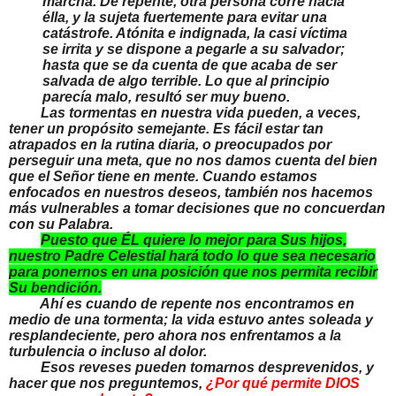
marcha. De repente, otra persona corre hacia
élla, y la sujeta fuertemente para evitar una
catástrofe. Atónita e indignada, la casi víctima
se irrita y se dispone a pegarle a su salvador;
hasta que se da cuenta de que acaba de ser
salvada de algo terrible. Lo que al principio
parecía malo, resultó ser muy bueno.
Las tormentas en nuestra vida pueden, a veces,
tener un propósito semejante. Es fácil estar tan
atrapados en la rutina diaria, o preocupados por
perseguir una meta, que no nos damos cuenta del bien
que el Señor tiene en mente. Cuando estamos
enfocados en nuestros deseos, también nos hacemos
más vulnerables a tomar decisiones que no concuerdan
con su Palabra.
Puesto que ÉL quiere lo mejor para Sus hijos,
nuestro Padre Celestial hará todo lo que sea necesario
para ponernos en una posición que nos permita recibir
Su bendición.
Ahí es cuando de repente nos encontramos en
medio de una tormenta; la vida estuvo antes soleada y
resplandeciente, pero ahora nos enfrentamos a la
turbulencia o incluso al dolor.
Esos reveses pueden tomarnos desprevenidos, y
hacer que nos preguntemos,
¿Por qué permite DIOS