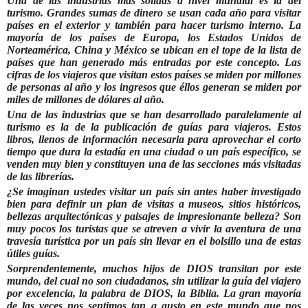
Una de las industrias más sólidas a nivel mundial es la del
turismo.
Grandes sumas de dinero se usan cada año para visitar
países en el exterior y también para hacer turismo interno. La
mayoría de los países de Europa, los Estados Unidos de
Norteamérica, China y México se ubican en el tope de la lista de
países que han generado más entradas por este concepto. Las
cifras de los viajeros que visitan estos países se miden por millones
de personas al año y los ingresos que éllos generan se miden por
miles de millones de dólares al año.
Una de las industrias que se han desarrollado paralelamente al
turismo es la de la publicación de guías para viajeros. Estos
libros, llenos de información necesaria para aprovechar el corto
tiempo que dura la estadía en una ciudad o un país específico, se
venden muy bien y constituyen una de las secciones más visitadas
de las librerías.
¿Se imaginan ustedes visitar un país sin antes haber investigado
bien para definir un plan de visitas a museos, sitios históricos,
bellezas arquitectónicas y paisajes de impresionante belleza? Son
muy pocos los turistas que se atreven a vivir la aventura de una
travesía turística por un país sin llevar en el bolsillo una de estas
útiles guías.
Sorprendentemente, muchos hijos de DIOS transitan por este
mundo, del cual no son ciudadanos, sin utilizar la guía del viajero
por excelencia, la palabra de DIOS, la Biblia. La gran mayoría
de las veces nos sentimos tan a gusto en este mundo que nos