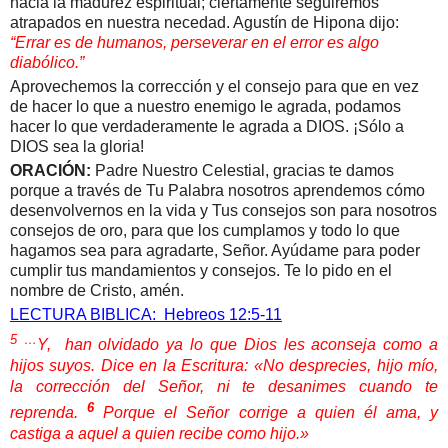
hacia la madurez espiritual; ciertamente seguiremos
atrapados en nuestra necedad. Agustín de Hipona dijo:
“Errar es de humanos, perseverar en el error es algo
diabólico.”
Aprovechemos la corrección y el consejo para que en vez
de hacer lo que a nuestro enemigo le agrada, podamos
hacer lo que verdaderamente le agrada a DIOS. ¡Sólo a
DIOS sea la gloria!
ORACIÓN:
Padre Nuestro Celestial, gracias te damos
porque a través de Tu Palabra nosotros aprendemos cómo
desenvolvernos en la vida y Tus consejos son para nosotros
consejos de oro, para que los cumplamos y todo lo que
hagamos sea para agradarte, Señor. Ayúdame para poder
cumplir tus mandamientos y consejos. Te lo pido en el
nombre de Cristo, amén.
LECTURA BIBLICA: Hebreos 12:5-11
5 …
Y,
han olvidado ya lo que Dios les aconseja como a
hijos suyos. Dice en la Escritura: «No desprecies, hijo mío,
la corrección del Señor, ni te desanimes cuando te
6
reprenda.
Porque el Señor corrige a quien él ama, y
castiga a aquel a quien recibe como hijo.»