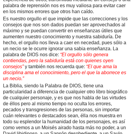
palabra de reprensión nos es muy valiosa para evitar caer
en los mismos errores que otros han caído.
Es nuestro orgullo el que impide que las correcciones y los
consejos que nos son dados puedan ser aprovechados al
máximo y se puedan convertir en enseñanzas útiles que
aumenten nuestro conocimiento y nuestra sabiduría. De
hecho, el orgullo nos lleva a caer en necedad, pues sólo a
un necio se le ocurre ignorar una sabia enseñanza. La
palabra de DIOS nos dice:
“El orgullo sólo genera
contiendas, pero la sabiduría está con quienes oyen
consejos”
y también nos recuerda que:
“El que ama la
disciplina ama el conocimiento, pero el que la aborrece es
un necio.”
La Biblia, siendo la Palabra de DIOS, tiene una
particularidad a diferencia de cualquier otro libro biográfico
de cualquier personaje, y es que nos habla de las virtudes
de éllos pero al mismo tiempo no oculta los errores,
pecados y transgresiones de las personas, sin importar
cuán relevantes o destacados sean, élla nos muestra en
todo su esplendor la humanidad de los personajes, es así
como vemos a un Moisés airado hasta más no poder, a un
David libidinoso, a un Sansón desobediente, a un Saulo