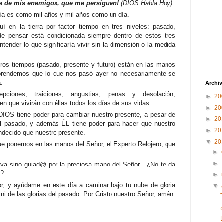
ame de mis enemigos, que me persiguen!
(DIOS Habla Hoy)
a es como mil años y mil años como un día.
í en la tierra por factor tiempo en tres niveles: pasado,
de pensar está condicionada siempre dentro de estos tres
tender lo que significaría vivir sin la dimensión o la medida
ros tiempos (pasado, presente y futuro) están en las manos
rendemos que lo que nos pasó ayer no necesariamente se
.
Archiv
pciones, traiciones, angustias, penas y desolación,
►
20
en que vivirán con éllas todos los días de sus vidas.
►
20
DIOS tiene poder para cambiar nuestro presente, a pesar de
►
20
l pasado, y además ÉL tiene poder para hacer que nuestro
►
20
decido que nuestro presente.
▼
20
e ponernos en las manos del Señor, el Experto Relojero, que
►
s.
►
riva sino guiad@ por la preciosa mano del Señor. ¿No te da
d?
►
r, y ayúdame en este día a caminar bajo tu nube de gloria
▼
s ni de las glorias del pasado. Por Cristo nuestro Señor, amén.