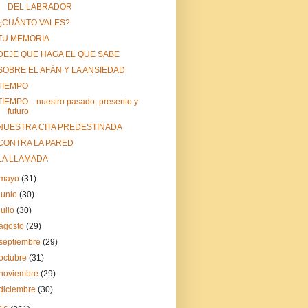
DEL LABRADOR
¿CUÁNTO VALES?
TU MEMORIA
DEJE QUE HAGA EL QUE SABE
SOBRE EL AFÁN Y LA ANSIEDAD
TIEMPO
TIEMPO... nuestro pasado, presente y
futuro
NUESTRA CITA PREDESTINADA
CONTRA LA PARED
LA LLAMADA
mayo
(31)
junio
(30)
julio
(30)
agosto
(29)
septiembre
(29)
octubre
(31)
noviembre
(29)
diciembre
(30)