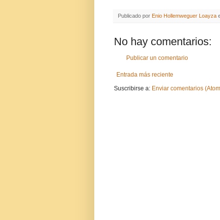
Publicado por
Enio Hollemweguer Loayza
No hay comentarios:
Publicar un comentario
Entrada más reciente
Suscribirse a:
Enviar comentarios (Atom