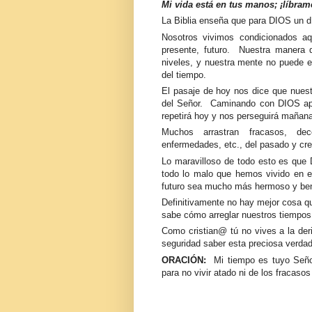
Mi vida está en tus manos; ¡líbr
La Biblia
enseña que para DIOS un dí
Nosotros vivimos condicionados aqu
presente, futuro. Nuestra manera 
niveles, y nuestra mente no puede en
del tiempo.
El pasaje de hoy nos dice que nuest
del Señor. Caminando con DIOS ap
repetirá hoy y nos perseguirá mañana
Muchos arrastran fracasos, dece
enfermedades, etc., del pasado y cre
Lo maravilloso de todo esto es que 
todo lo malo que hemos vivido en e
futuro sea mucho más hermoso y ben
Definitivamente no hay mejor cosa qu
sabe cómo arreglar nuestros tiempo
Como cristian@ tú no vives a la de
seguridad saber esta preciosa verda
ORACIÓN:
Mi tiempo es tuyo Seño
para no vivir atado ni de los fracaso