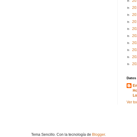
►
20
►
20
►
20
►
20
►
20
►
20
►
20
►
20
►
20
►
20
Datos
En
Ho
Lo
Ver to
Tema Sencillo. Con la tecnología de
Blogger
.