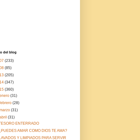
o del blog
07
(233)
08
(85)
13
(205)
14
(347)
15
(360)
enero
(31)
febrero
(28)
marzo
(31)
abril
(31)
TESORO ENTERRADO
¿PUEDES AMAR COMO DIOS TE AMA?
LAVADOS Y LIMPIADOS PARA SERVIR