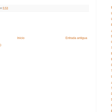
en
5:53
Inicio
Entrada antigua
)