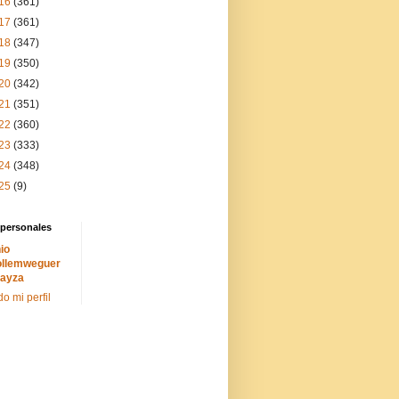
16
(361)
17
(361)
18
(347)
19
(350)
20
(342)
21
(351)
22
(360)
23
(333)
24
(348)
25
(9)
 personales
io
llemweguer
ayza
do mi perfil