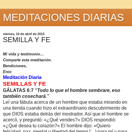
MEDITACIONES DIARIAS
viernes, 10 de abril de 2015
SEMILLA Y FE
Mi vida y testimonio…
Comparte esta meditación.
Bendiciones,
Enio
Meditación Diaria
SEMILLAS Y FE
GÁLATAS 6:7
“Todo lo que el hombre sembrare, eso
también cosechará.”
Leí una fábula acerca de un hombre que estaba mirando en
una tienda cuando hizo el extraordinario descubrimiento de
que DIOS estaba detrás del mostrador. Así que el hombre se
acercó, y preguntó: «¿Qué vendes?» DIOS respondió:
«¿Qué desea tu corazón?» El hombre dijo: «Quiero
felicidad, paz mental y libertad del temor […] para mí y para