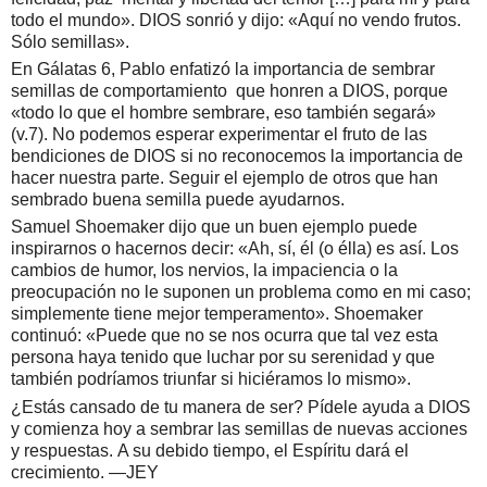
todo el mundo». DIOS sonrió y dijo: «Aquí no vendo frutos.
Sólo semillas».
En Gálatas 6, Pablo enfatizó la importancia de sembrar
semillas de comportamiento que honren a DIOS, porque
«todo lo que el hombre sembrare, eso también segará»
(v.7).
No podemos esperar experimentar el fruto de las
bendiciones de DIOS si no reconocemos la importancia de
hacer nuestra parte. Seguir el ejemplo de otros que han
sembrado buena semilla puede ayudarnos.
Samuel Shoemaker dijo que un buen ejemplo puede
inspirarnos o hacernos decir: «Ah, sí, él (o élla) es así. Los
cambios de humor, los nervios, la impaciencia o la
preocupación no le suponen un problema como en mi caso;
simplemente tiene mejor temperamento». Shoemaker
continuó: «Puede que no se nos ocurra que tal vez esta
persona haya tenido que luchar por su serenidad y que
también podríamos triunfar si hiciéramos lo mismo».
¿Estás cansado de tu manera de ser? Pídele ayuda a DIOS
y comienza hoy a sembrar las semillas de nuevas acciones
y respuestas.
A su debido tiempo, el Espíritu dará el
crecimiento. —JEY