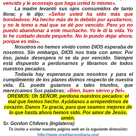
vencido y le aconsejo que haga usted lo mismo».
La madre levantó sus ojos consumidos de tanto
llorar, y le dijo:
«Señor usted ha sido más que
bondadoso. Ha hecho más de lo debido por ayudarnos,
y no le tomo a mal que se dé por vencido. Pero yo no
puedo abandonar a este muchacho. Yo le di la vida. Yo
lo he cuidado desde peque
ñ
o. No lo puedo dejar ahora,
porque es mío
»
.
Nosotros no hemos vivido como DIOS esperaba de
nosotros. Sin embargo, DIOS nos trata con amor. Por
éso, jamás desespera ni se da por vencido. Siempre
está dispuesto a perdonarnos y librarnos de todos
nuestros pecados.
Todavía hay esperanza para nosotros y para el
cumplimiento de los planes divinos respecto de nuestra
vida. ÉL puede guiarnos a tales triunfos, que
merezcamos Sus palabras:
«Bien, buen siervo y fiel».
OREMOS:
Oh SEÑOR, perdona nuestros pecados: el
mal que hemos hecho. Ayúdanos a arrepentirnos de
corazón. Danos Tu gracia, para que seamos mejores de
lo que hasta ahora hemos sido. Por amor de Jesús,
amén.
Sr. Gordon Chilvers (Inglaterra)
Te invito a visitar nuestra página web en la siguiente dirección:
http://www.meditaciondiaria.org/