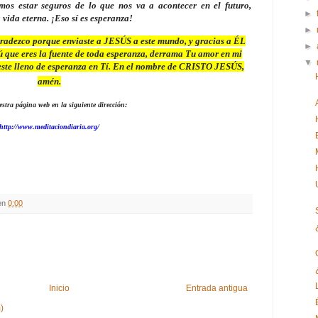
os estar seguros de lo que nos va a acontecer en el futuro,
►
vida eterna. ¡Eso sí es esperanza!
►
adezco porque enviaste a JESÚS a este mundo, y gracias a ÉL
►
ú que eres la fuente de toda esperanza, derrama Tu amor en mi
▼
ste lleno de esperanza en Tí. En el nombre de CRISTO JESÚS,
amén.
estra página web en la siguiente dirección:
http://www.meditaciondiaria.org/
en
0:00
Inicio
Entrada antigua
)