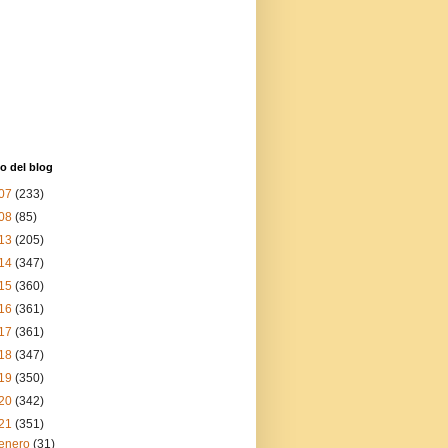
o del blog
07
(233)
08
(85)
13
(205)
14
(347)
15
(360)
16
(361)
17
(361)
18
(347)
19
(350)
20
(342)
21
(351)
enero
(31)