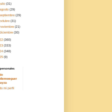
julio
(31)
agosto
(29)
septiembre
(29)
octubre
(31)
noviembre
(21)
diciembre
(30)
22
(360)
23
(333)
24
(348)
25
(9)
 personales
io
llemweguer
ayza
do mi perfil