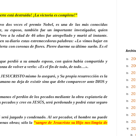
te está destruida! ¡La victoria es completa!”
uvo dos veces el premio Nobel, es una de las más conocidas
e, su esposo, también fue un importante investigador, quien
Pero a la edad de 46 años fue atropellado y murió al instante.
 en su diario estas estremecedoras palabras: «Lo vimos bajar en
erta con coronas de flores. Pierre duerme su último sueño.
Es el
Archiv
►
20
que perdió a su amado esposo, con quien había compartido y
►
20
anza de volver a verlo: «Es el fin de todo, de todo…».
►
20
do. JESUCRISTO mismo lo aseguró, y Su propia resurrección es la
►
20
 humano no deja de existir sino que debe comparecer ante DIOS y
►
20
►
20
umanos el perdón de los pecados mediante la obra expiatoria de
►
20
 pecados y cree en JESÚS, será perdonado y podrá estar seguro
►
20
►
20
 será juzgado y condenado. Al ser pecador, el hombre no puede
►
20
uenas obras; sólo la
“sangre de Jesucristo su Hijo nos limpia de
▼
20
►