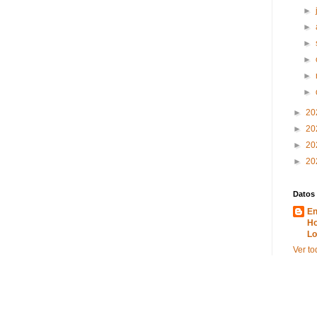
►
►
►
►
►
►
►
20
►
20
►
20
►
20
Datos
En
Ho
Lo
Ver to