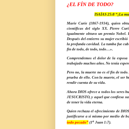
¿EL FÍN DE TODO?
ISAÍAS 25:8 “¡La muer
Marie Curie (1867-1934), quien obt
científicas del siglo XX.
Pierre Curi
igualmente obtuvo un premio Nobel.
Después del entierro su mujer escribió
la profunda cavidad.
La tumba fue cubi
fin de todo, de todo, todo…».
Comprendemos el dolor de la esposa 
trabajado muchos años.
No tenía esper
Pero no, la muerte no es el fin de to
prueba de ello. Con la muerte, el ser
rendir cuenta de su vida.
Ahora DIOS ofrece a todos los seres h
JESUCRISTO, y aquel que confiesa sus
de tener la vida eterna.
Quien rechaza el ofrecimiento de DIOS
justificarse a sí mismo por medio de b
a
todo pecado”
(1
Juan 1:7).