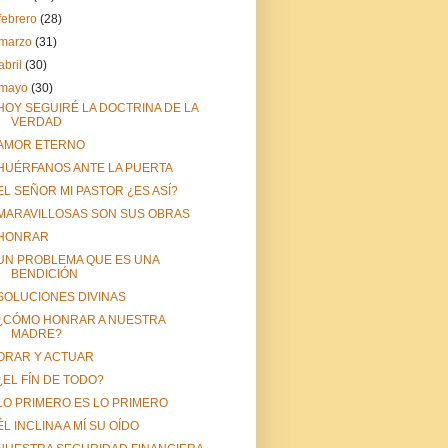
febrero
(28)
marzo
(31)
abril
(30)
mayo
(30)
HOY SEGUIRÉ LA DOCTRINA DE LA
VERDAD
AMOR ETERNO
HUÉRFANOS ANTE LA PUERTA
EL SEÑOR MI PASTOR ¿ES ASÍ?
MARAVILLOSAS SON SUS OBRAS
HONRAR
UN PROBLEMA QUE ES UNA
BENDICIÓN
SOLUCIONES DIVINAS
¿CÓMO HONRAR A NUESTRA
MADRE?
ORAR Y ACTUAR
¿EL FÍN DE TODO?
LO PRIMERO ES LO PRIMERO
ÉL INCLINA A MÍ SU OÍDO