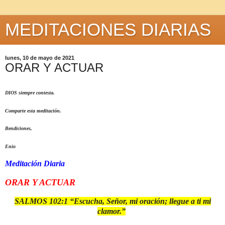
MEDITACIONES DIARIAS
lunes, 10 de mayo de 2021
ORAR Y ACTUAR
DIOS siempre contesta.
Comparte esta meditación.
Bendiciones,
Enio
Meditación Diaria
ORAR Y ACTUAR
SALMOS 102:1 “Escucha, Señor, mi oración; llegue a ti mi
clamor.”