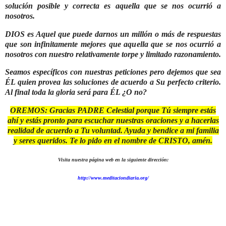
solución posible y correcta es aquella que se nos ocurrió a
nosotros.
DIOS es Aquel que puede darnos un millón o más de respuestas
que son infinitamente mejores que aquella que se nos ocurrió a
nosotros con nuestro relativamente torpe y limitado razonamiento.
Seamos específicos con nuestras peticiones pero dejemos que sea
ÉL quien provea las soluciones de acuerdo a Su perfecto criterio.
Al final toda la gloria será para ÉL ¿O no?
OREMOS: Gracias PADRE Celestial porque Tú siempre estás
ahí y estás pronto para escuchar nuestras oraciones y a hacerlas
realidad de acuerdo a Tu voluntad. Ayuda y bendice a mi familia
y seres queridos. Te lo pido en el nombre de CRISTO, amén.
Visita nuestra página web en la siguiente dirección:
http://www.meditaciondiaria.org/