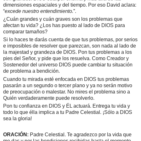
dimensiones espaciales y del tiempo. Por eso David aclara:
“
excede nuestro entendimiento.
”.
¿Cuán grandes y cuán graves son los problemas que
afectan tu vida? ¿Los has puesto al lado de DIOS para
comparar tamaños?
Si lo haces te darás cuenta de que tus problemas, por serios
e imposibles de resolver que parezcan, son nada al lado de
la majestad y grandeza de DIOS. Pon tus problemas a los
pies del Señor, y pide que los resuelva. Como Creador y
Sostenedor del universo DIOS puede cambiar tu situación
de problema a bendición.
Cuando tu mirada esté enfocada en DIOS tus problemas
pasarán a un segundo o tercer plano y ya no serán motivo
de preocupación o malestar. No mires el problema sino a
Quién verdaderamente puede resolverlo.
Pon tu confianza en DIOS y ÉL actuará. Entrega tu vida y
todo lo que élla implica a tu Padre Celestial. ¡Sólo a DIOS
sea la gloria!
ORACIÓN:
Padre Celestial. Te agradezco por la vida que
me das y por las bendiciones recibidas hasta el momento.