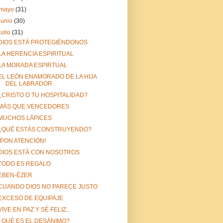
mayo
(31)
junio
(30)
julio
(31)
DIOS ESTÁ PROTEGIÉNDONOS
LA HERENCIA ESPIRITUAL
LA MORADA ESPIRTUAL
EL LEÓN ENAMORADO DE LA HIJA
DEL LABRADOR
¿CRISTO O TU HOSPITALIDAD?
MÁS QUE VENCEDORES
MUCHOS LÁPICES
¿QUÉ ESTÁS CONSTRUYENDO?
¡PON ATENCIÓN!
DIOS ESTÁ CON NOSOTROS
TODO ES REGALO
EBEN-ÉZER
CUANDO DIOS NO PARECE JUSTO
EXCESO DE EQUIPAJE
VIVE EN PAZ Y SÉ FELIZ...
¿QUÉ ES EL DESÁNIMO?