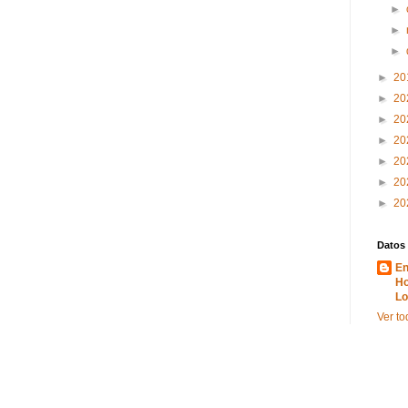
►
►
►
►
20
►
20
►
20
►
20
►
20
►
20
►
20
Datos
En
Ho
Lo
Ver to