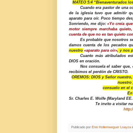
MATEO 5:4 “Bienaventurados los 
Cuando era pastor de una c
de la iglesia tuvo que admitir q
aparato para oír. Poco tiempo de
Sonriendo, me dijo:
«Yo creía que
motor siempre marchaba quieto,
cuenta de que no es tan quieto co
Es probable que nosotros se
damos cuenta de los pecados q
nuestro
«aparato para oír»
, y nos 
Cuanto más atribulados es
DIOS en oración.
Nos consuela el saber que,
recibimos el perdón de CRISTO.
OREMOS:
DIOS y Señor nuestro, 
nuestro
consuelo en el 
En
Sr. Charles E. Wolfe (Maryland EE.
Te invito a visitar n
http:
Publicado por
Enio Hollemweguer Loayza