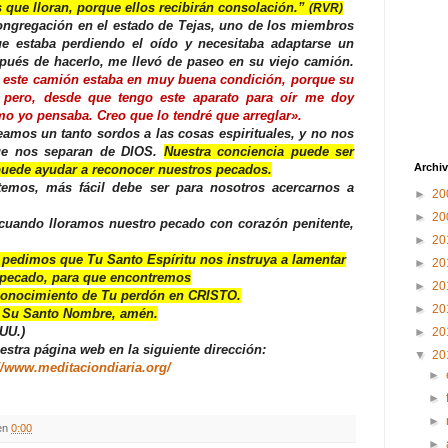
que lloran, porque ellos recibirán consolación.”
(RVR)
ongregación en el estado de Tejas, uno de los miembros
ue estaba perdiendo el oído y necesitaba adaptarse un
spués de hacerlo, me llevó de paseo en su viejo camión.
 este camión estaba en muy buena condición, porque su
 pero, desde que tengo este aparato para oír me doy
mo yo pensaba. Creo que lo tendré que arreglar».
amos un tanto sordos a las cosas espirituales, y no nos
ue nos separan de DIOS.
Nuestra conciencia puede ser
Archiv
puede ayudar a reconocer nuestros pecados.
temos, más fácil debe ser para nosotros acercarnos a
►
20
►
20
 cuando lloramos nuestro pecado con corazón penitente,
►
20
pedimos que Tu Santo Espíritu nos instruya a lamentar
►
20
 pecado, para que encontremos
►
20
conocimiento de Tu perdón en CRISTO.
►
20
 Su Santo Nombre, amén.
UU.)
►
20
uestra página web en la siguiente dirección:
▼
20
//www.meditaciondiaria.org/
►
►
►
en
0:00
►