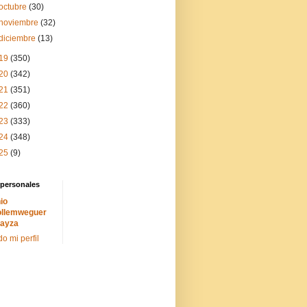
octubre
(30)
noviembre
(32)
diciembre
(13)
19
(350)
20
(342)
21
(351)
22
(360)
23
(333)
24
(348)
25
(9)
 personales
io
llemweguer
ayza
do mi perfil