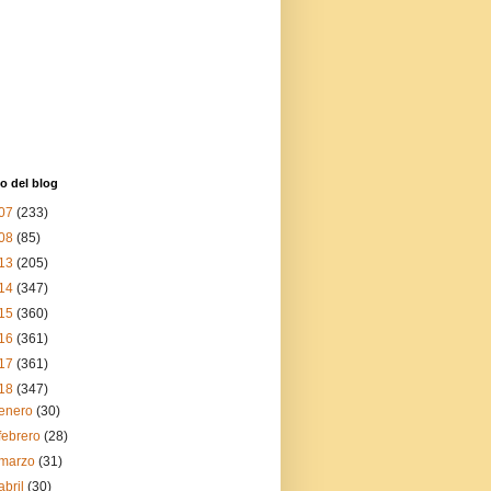
o del blog
07
(233)
08
(85)
13
(205)
14
(347)
15
(360)
16
(361)
17
(361)
18
(347)
enero
(30)
febrero
(28)
marzo
(31)
abril
(30)