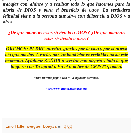
trabajar con ahínco y a realizar todo lo que hacemos para la
gloria de DIOS y para el beneficio de otros.
La verdadera
felicidad viene a la persona que sirve con diligencia a DIOS y a
otros.
¿De qué maneras estas sirviendo a DIOS? ¿De qué maneras
estas sirviendo a otros?
OREMOS: PADRE nuestro, gracias por la vida y por el nuevo
día que me das. Gracias por las bendiciones recibidas hasta este
momento. Ayúdame SEÑOR a servirte con alegría y todo lo que
haga sea de Tu agrado. En el nombre de CRISTO, amén.
Visita nuestra página web en la siguiente dirección:
http://www.meditaciondiaria.org/
Enio Hollemweguer Loayza
en
0:00