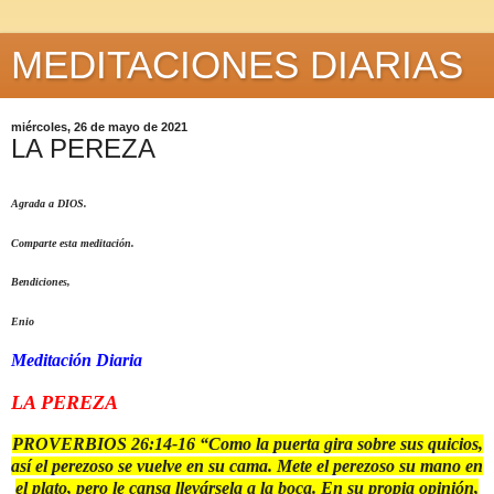
MEDITACIONES DIARIAS
miércoles, 26 de mayo de 2021
LA PEREZA
Agrada a DIOS.
Comparte esta meditación.
Bendiciones,
Enio
Meditación Diaria
LA PEREZA
PROVERBIOS 26:14-16 “Como la puerta gira sobre sus quicios,
así el perezoso se vuelve en su cama. Mete el perezoso su mano en
el plato, pero le cansa llevársela a la boca. En su propia opinión,